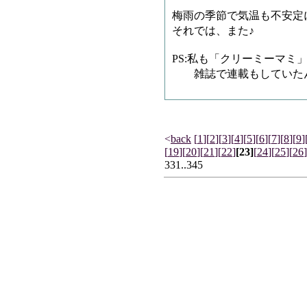
梅雨の季節で気温も不安定
それでは、また♪
PS:私も「クリーミーマミ
雑誌で連載もしていた
<
back
[
1
]
[
2
]
[
3
]
[
4
]
[
5
]
[
6
]
[
7
]
[
8
]
[
9
]
[
19
]
[
20
]
[
21
]
[
22
]
[23]
[
24
]
[
25
]
[
26
]
331..345