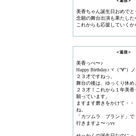
＜返信＞ ヒイロさ
美香ちゃん誕生日おめでと
念願の舞台出演も果たした
これからも応援していくか
＜返信＞ もんちゃ
美香っぺ〜♪
Happy Birthday♪ヾ（°∀°）
２３才ですねっ。
舞台の後は、ゆっくり休め
２３才！これから１年美香
願っています。
ますます磨きをかけて・・
ね。
「カツムラ ブランド」で
行きますよ〜っvv
せっかくの誕生日なのに・