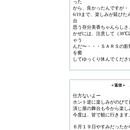
った
から、良かったんですが・
6/19まで、楽しみが延び
台
思う存分美香ちゃんらしさ
かぜには、注意して（38
ゃう
んだ〜・・・ＳＡＲＳの影
を癒
してゆっくり休んでくださ
＜返信＞ スペツナ
仕方ないよー
ホント逆に楽しみがのびて
演じ屋の舞台も今から楽し
今度は、皆で観に行きます
６月１９日やすみだったか