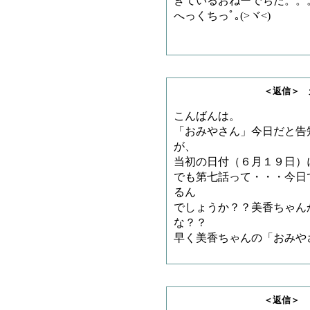
きているおねーでちた。。
へっくちっﾟ｡(>ヾ<)
＜返信＞ 天龍司魄
こんばんは。
「おみやさん」今日だと告
が、
当初の日付（６月１９日）
でも第七話って・・・今日
るん
でしょうか？？美香ちゃん
な？？
早く美香ちゃんの「おみや
＜返信＞ ＡＫＩさ