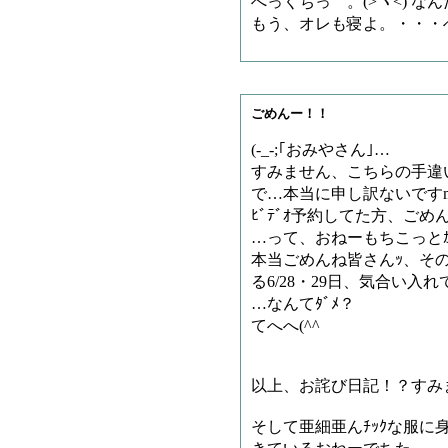
へっくちっ゜。(>ヾ<) 
もう、オレも寝よ。・・・へ
ごめんー！！
(-_-;｢おみやさん｣…
すみません、こちらの手違
で…本当に申し訳ないですm(
ﾋﾞﾃﾞｵ予約してた方、ごめん
…って、おねーもちこっとｶﾞｯ
本当ごめんね皆さんｯ、その分
る6/28・29日、気合い入れてｶ
…なんてﾀﾞﾒ？
てへへ(^^ゞ
以上、お詫び日記！？すみま
そして亜細亜んﾁｯｸな服に