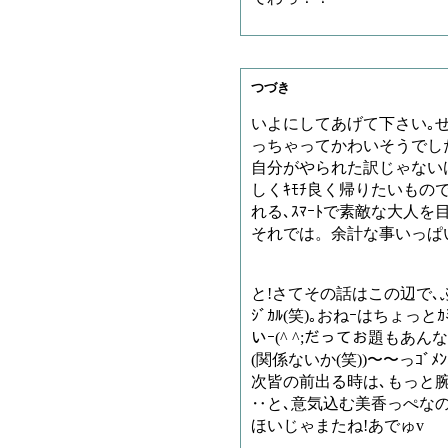
つづき
いよにしてあげて下さい｡
っちゃってかわいそうでした｡
自分がやられた訳じゃないけどﾏ
しくｷﾓﾁ良く帰りたいもの
れる､ｽﾏｰﾄで素敵な大人を
それでは。余計な事いっぱ
と!さてその話はこの辺で､ぶ
ｼﾞｶﾙ(笑)｡おねｰはちょっとｶﾐ
いｰ(^ ^;だってお題もあん
(関係ないか(笑))〜〜っｺﾞﾒﾝ
次皆の前出る時は､もっと腕
‥と､意気込む美香っぺなの
ほいじゃまたね!あでゅv