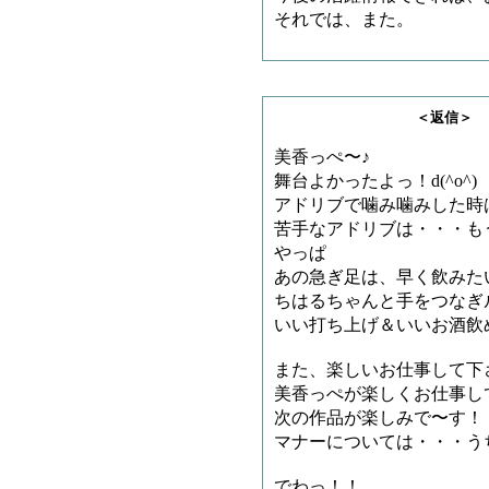
それでは、また。
＜返信＞ もんちゃ
美香っぺ〜♪
舞台よかったよっ！d(^o^)
アドリブで噛み噛みした時
苦手なアドリブは・・・も
やっぱ
あの急ぎ足は、早く飲みた
ちはるちゃんと手をつなぎ
いい打ち上げ＆いいお酒飲
また、楽しいお仕事して下
美香っぺが楽しくお仕事し
次の作品が楽しみで〜す！
マナーについては・・・う
でわっ！！