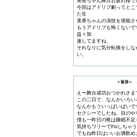
美香ちゃん舞台お疲れ様で
今回はアドリブ劇ってとこ
た生
美香ちゃんの演技を堪能さ
もうアドリブも怖くないで
益々加
速してますね。
それなりに気分転換をしな
い。
＜返信＞ スペツナ
え〜舞台成功おつかれさま
この二日で、なんかいろい
なんかもういっぱいぱいで
セクシーでしたね。目のや
僕も一昨日の晩は睡眠不足
気持ちワリーでPiiiしちゃ
でもね昨日はいいお酒飲め