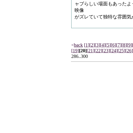
ャブらしい場面もあったよ
映像
がズレていて独特な雰囲気
<
back
[
1
]
[
2
]
[
3
]
[
4
]
[
5
]
[
6
]
[
7
]
[
8
]
[
9
]
[
19
]
[20]
[
21
]
[
22
]
[
23
]
[
24
]
[
25
]
[
26
]
286..300