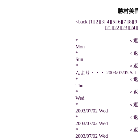
勝村美
<
back
[
1
]
[
2
]
[
3
]
[
4
]
[
5
]
[
6
]
[
7
]
[
8
]
[
9
[
21
]
[
22
]
[
23
]
[
24
]
* ＜返信＞ カクさん
Mon
* ＜返信＞ 雷神王さ
Sun
* ＜返信＞ ブ
んより・・・ 2003/07/05 Sat
* ＜返信＞ ヒイロさ
Thu
* ＜返信＞ 由稀さん
Wed
* ＜返信＞ 天
2003/07/02 Wed
* ＜返信＞ サ
2003/07/02 Wed
* ＜返信＞ も
2003/07/02 Wed