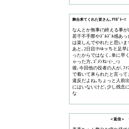
舞台来てくれた皆さん､ｱﾘｶﾞﾄｰ!!
なんとか無事(?)終える事
若干不手際やｽﾞﾙｽﾞﾙ感あっ
は楽しんでやれたと思います｡(
あと､2日目!ﾁﾊﾙっちと
ったからではなく､単に早
ゃった方､ｺﾞﾒﾝねｰ(>_<)
後､今回他の役者の人が､ﾌ
で着いて来られたと言ってま
違反だよね｡ちょっと人前出
にはいないけど､少し残念に
な
＜返信＞ テツさ