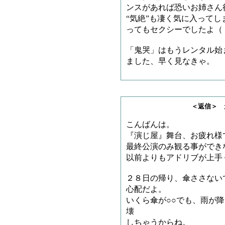
ンスがあれば恐いお姉さん
“気絶”も凄く気に入って
ってもセクシーでしたよ（
「鬼哭」はもうレンタル始
ました、早く見なきゃ。
＜返信＞ 天龍司魄
こんばんは。
『演じ屋』舞台、お疲れ様
最終公演のみ観る事ができ
以前よりもアドリブが上手
２８日の帰り、傘ささない
心配だよ。
いくら傘が○○でも、雨が
壊
しちゃうからね。