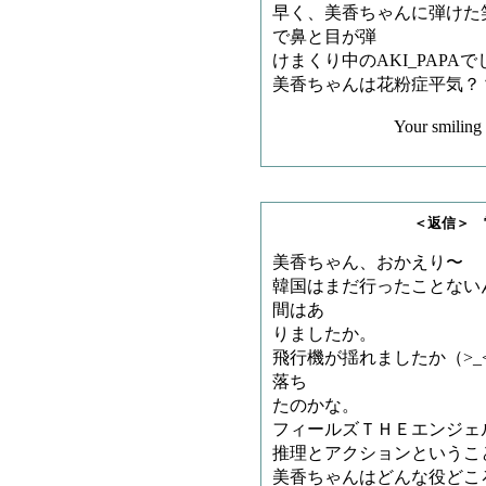
早く、美香ちゃんに弾けた
で鼻と目が弾
けまくり中のAKI_PAPA
美香ちゃんは花粉症平気？
Your smiling face bec
＜返信＞ 雷神王さ
美香ちゃん、おかえり〜
韓国はまだ行ったことない
間はあ
りましたか。
飛行機が揺れましたか（>
落ち
たのかな。
フィールズＴＨＥエンジェ
推理とアクションというこ
美香ちゃんはどんな役どこ