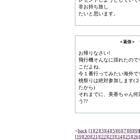
レゼントしようとしていて
非お持ち致し
たいと思います。
＜返信＞ サメチャ
お帰りなさい!
飛行機そんなに揺れたので
こだよね、
今１番行ってみたい海外ですね
桃祭りは絶対参加します(
たから)
それまでに、美香ちゃん何
う??
<
back
[
1
]
[
2
]
[
3
]
[
4
]
[
5
]
[
6
]
[
7
]
[
8
]
[
9
]
[
19
]
[
20
]
[
21
]
[
22
]
[
23
]
[
24
]
[
25
]
[
26
]