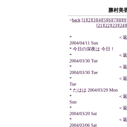
勝村美
<
back
[
1
]
[
2
]
[
3
]
[
4
]
[
5
]
[
6
]
[
7
]
[
8
]
[
9
[
21
]
[
22
]
[
23
]
[
24
]
* ＜返信＞ 天
2004/04/11 Sun
* 今日の深夜は 今日！
* ＜返信＞ キ
2004/03/30 Tue
* ＜返信＞ ジ
2004/03/30 Tue
* ＜返信＞ 雷神王さ
Tue
* たはは 2004/03/29 Mon
* ＜返信＞ テツさん
Sun
* ＜返信＞ 天
2004/03/20 Sat
* ＜返信＞ AKI
2004/03/06 Sat