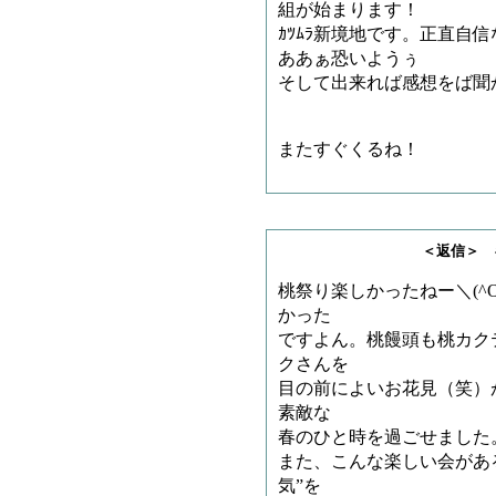
組が始まります！
ｶﾂﾑﾗ新境地です。正直自信
ああぁ恐いようぅ
そして出来れば感想をば聞か
またすぐくるね！
＜返信＞ キヌタビ
桃祭り楽しかったねー＼(^
かった
ですよん。桃饅頭も桃カク
クさんを
目の前によいお花見（笑）
素敵な
春のひと時を過ごせました。
また、こんな楽しい会があ
気”を