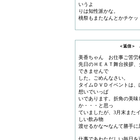
いうよ
りは知性派かな。
桃祭もまたなんとかチケッ
＜返信＞ AKI_PA
美香ちゃん お仕事ご苦労
先日のＨＥＡＴ舞台挨拶、
できませんで
した。ごめんなさい。
タイムＤＶＤイベントは、
想いでいっぱ
いであります。折角の美味
か・・・と思っ
ていましたが、3月末また
しい飲み物
渡せるかな〜なんて勝手に
仕事であわただしい毎日を