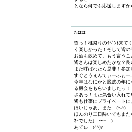
となら何でも応援しますか
たはは
皆っ！桃祭りのｲﾍﾞﾝﾄ来て
く楽しかった！そして皆の
お酒も飲めて、もう言うこ
皆さんは楽しめたかな？良
また呼ばれたら是非！参加
すぐとうぇんてぃーふぉー｡｡
今年はなにかと脱皮の年に
る機会をもらいましたっ！
さあっ！また気合い入れてｶ
皆も仕事にプライベートに
ほいじゃあ、また！(^-^)
ほんのり二日酔いでもまた
ﾈｰでした(￣〜+￣)
あでゅー(^^)v