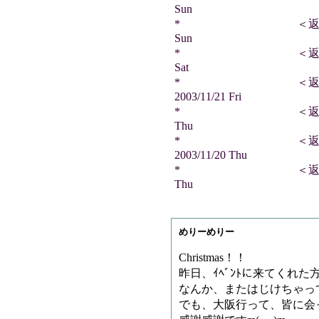
Sun
* ＜返信＞ どれみさ
Sun
* ＜返信＞ 雷神王さ
Sat
* ＜返信＞ ジ
2003/11/21 Fri
* ＜返信＞ あきさん
Thu
* ＜返信＞ AKI
2003/11/20 Thu
* ＜返信＞ 雷神王さ
Thu
めりーめりー
Christmas！！
昨日、ｲﾍﾞﾝﾄに来てくれた方
なんか、またはじけちゃってｺﾞ
でも、大阪行って、皆に会