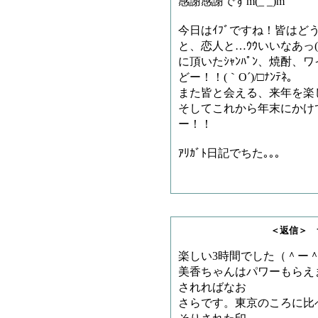
感謝感謝ですm(_ _)m
今日はｲﾌﾞですね！皆は
と、恋人と…ｳｳいいなあっ(>_
に頂いたｼｬﾝﾊﾟﾝ、焼酎
どー！！(｀O´)/□ﾅﾝﾃﾈ｡
また皆と会える、来年を楽
そしてこれから年末にかけて、｢日
ー！！
ｱﾘｶﾞﾄ日記でちた｡｡｡
＜返信＞ サメチャ
楽しい3時間でした（＾ー
美香ちゃんはパワーもらえ
されればなお
さらです。東京のころに比