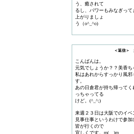
う、癒されて
るし、パワーもみなぎって
上がりましょ
う（o^_^o)
＜返信＞ 天龍司魄
こんばんは。
元気でしょうか？？美香ち
私はあれからすっかり風邪
す。
あの日倉君が持ち帰ってく
っちゃってる
けど。(^_^;)
来週２３日は大阪でのイベ
見事仕事というわけで参加
皆が行くので
宜しくです。m(__)m