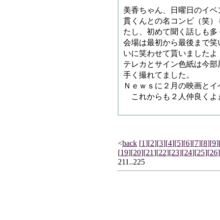
美香ちゃん、日曜日のイベ
貫くんとの名コンビ（笑）
たし、初めて聞く話しも多
会場は最初から最後まで笑
いに笑わせて貰いましたよ
テレカとサイン色紙は今部
手く撮れてました。
Ｎｅｗｓに２月の映画とイ
これからも２人仲良くよ
<
back
[
1
]
[
2
]
[
3
]
[
4
]
[
5
]
[
6
]
[
7
]
[
8
]
[
9
]
[
19
]
[
20
]
[
21
]
[
22
]
[
23
]
[
24
]
[
25
]
[
26
]
211..225