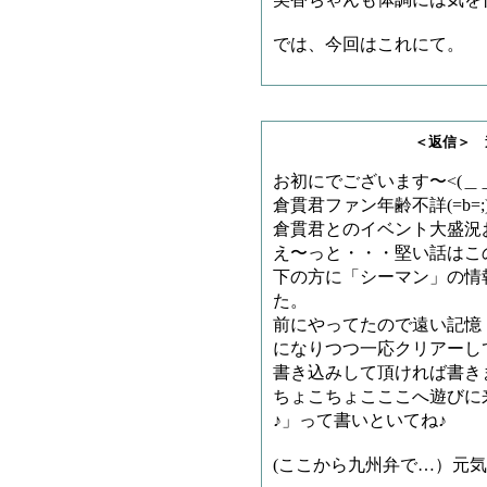
美香ちゃんも体調には気を
では、今回はこれにて。
＜返信＞ 遊民さ
お初にでございます〜<(＿
倉貫君ファン年齢不詳(=b=
倉貫君とのイベント大盛況
え〜っと・・・堅い話はこ
下の方に「シーマン」の情
た。
前にやってたので遠い記憶
になりつつ一応クリアーし
書き込みして頂ければ書き
ちょこちょこここへ遊びに
♪」って書いといてね♪
(ここから九州弁で…）元気