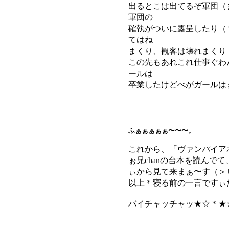
出るとこは出てるぞ軍団（
軍団の
確執がついに露呈したり（
てはね
まくり、観客は壊れまくり
この先もあれこれ仕事ぐわ
ールは
卒業したけどべがガールは
ふぁぁぁぁぁ〜〜〜。
これから、「ヴァンパイアホ
ぉ兄chanの台本を読んで
ぃから見て来まぁ〜す（＞
以上＊寝る前の一言ですぃ
バイチャッチャッ★☆＊★