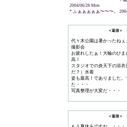
2004/06/28 Mon
* ふぁぁぁぁぁ〜〜〜。 2004/0
＜返信＞ サノゲッ
代々木公園は暑かったねぇ
撮影会
お疲れしたぁ！大輪のひま
高！
スタジオでの炎天下の浴衣
だ？）水着
姿も最高！でありました。
た・・・
写真整理が大変だ・・・
＜返信＞ さすらいの
もう夏休みですね。・・・