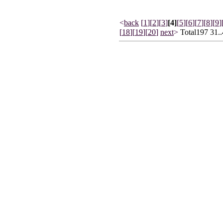
<
back
[
1
]
[
2
]
[
3
]
[4]
[
5
]
[
6
]
[
7
]
[
8
]
[
9
]
[
18
]
[
19
]
[
20
]
next
>
Total197 31.