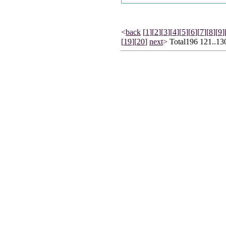
<
back
[
1
]
[
2
]
[
3
]
[
4
]
[
5
]
[
6
]
[
7
]
[
8
]
[
9
]
[
19
]
[
20
]
next
>
Total196 121..13