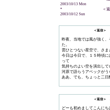
2003/10/13 Mon
* ＜返信＞ て
2003/10/12 Sun
＜返信＞ とろろさ
昨夜、当地では風が強く、
た。
雲ひとつない星空で、さま
今日は今日で、１５時頃に
って
気持ちのよい空を演出して
河原で語らうアベックがう
ああ、でも、ちょっと二日
＜返信＞ さすらいの
どーも初めましてこんにち