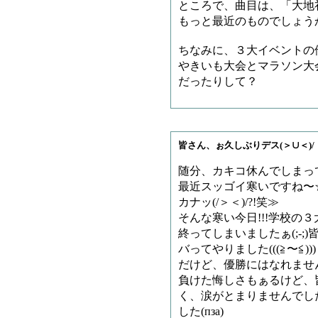
ところで、曲目は、「大地
もっと最近のものでしょう
ちなみに、３大イベントの
やきいも大会とマラソン大
だったりして？
皆さん、ぉ久しぶりデス(＞∪＜)/
随分、カキコ休んでしまって
最近スッゴイ寒いですね〜
カナッ(/＞＜)/?!笑≫
そんな寒い今日!!!学校の
終ってしまいましたぁ(;-
バってやりました(((≧〜≦
だけど、優勝にはなれません
負けた悔しさもぁるけど、
く、涙がとまりませんでした(
した(пза)