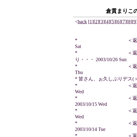
倉貫まりこ
<
back
[
1
]
[
2
]
[
3
]
[
4
]
[
5
]
[
6
]
[
7
]
[
8
]
[
9
* ＜返信＞ とろろさ
Sat
* ＜返信＞ さ
り・・・ 2003/10/26 Sun
* ＜返信＞ とろろさ
Thu
* 皆さん、ぉ久しぶりデス(＞∪＜)/
* ＜返信＞ とろろさ
Wed
* ＜返信＞ て
2003/10/15 Wed
* ＜返信＞ とろろさ
Wed
* ＜返信＞ サ
2003/10/14 Tue
* ＜返信＞ ヲ