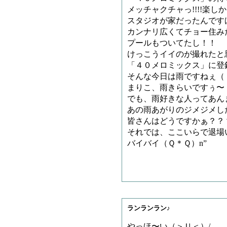
メッチャクチャっ!!!!楽し
スタジオが家だったんです
カンナリ広くてチョー住み
プールもついてたし！！
けっこうイイのが撮れたと
「４０メロミックス」に登録
そんな今日は雨ですねぇ（
まりこ、雨きらいですぅ〜
でも、雨好きな人ってあん
あの雨あがりのジメジメし
皆さんはどうですかぁ？？
それでは、ここいらで退場
バイバイ（Ｑ＊Ｑ）n”
ランランラン♪
やっほ〜い（＞Ｕ＜）/