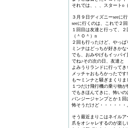
それでは、、、スタートo（
３月９日ディズニーseeに
seeに行くのは、これで２
１回目は友達と行って、２
（＾Ｏ＾）n
２回も行ったけど、やっぱり
ミンナはどっちが好きかな
でも、おみやげもイッパイ買
でね♪その次の日、友達と
よみうりランドに行ってきち
メッチャおもろかったです!!!!
も〜ミンナと騒ぎまくりま
１つだけ飛行機の乗り物が
でもきほんてきに、怖いの
バンジージャンプとか１回
怖そうだけど・・・・・・
そう最近まりこはネイルア
爪をオシャレするのが楽し