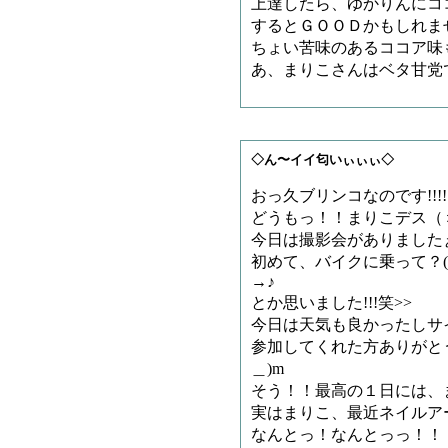
上達したら、ゆかりんにコ
するとＧＯＯＤかもしれま
ちょい苦味のあるココア味
あ、まりこさんはベタ甘党
◇ん〜イイ匂いぃぃぃ◇
おっ久ブリンコなのです!!!!!!
どうもっ！！まりこデス（＞
今日は撮影会がありました
初めて、バイクに乗って？
→♪
とか思いました!!!笑>>
今日は天気も良かったしサ
参加してくれた方ありがと
＿)m
そう！！最高の１日には、
実はまりこ、最近ネイルア
なんとっ！なんとっっ！！