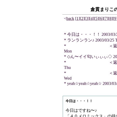
倉貫まりこ
<
back
[
1
]
[
2
]
[
3
]
[
4
]
[
5
]
[
6
]
[
7
]
[
8
]
[
9
* 今日は・・・！！ 2003/03/2
* ランランラン♪ 2003/03/25 T
* ＜返信＞ とろろさ
Mon
* ◇ん〜イイ匂いぃぃぃ◇ 2003/
* ＜返信＞ とろろさ
Thu
* ＜返信＞ リスさん
Wed
* yeah☆yeah☆yeah☆ 2003/03
今日は・・・！！
今日はですね〜♪
「４０メロミックス」の待