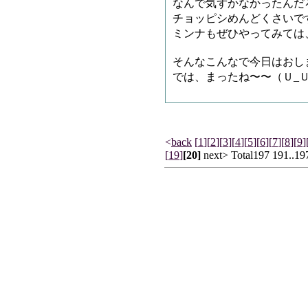
なんで気ずかなかったんだ
チョッピシめんどくさいで
ミンナもぜひやってみては
そんなこんなで今日はおし
では、まったね〜〜（Ｕ_Ｕ
<
back
[
1
]
[
2
]
[
3
]
[
4
]
[
5
]
[
6
]
[
7
]
[
8
]
[
9
]
[
19
]
[20]
next> Total197 191..19