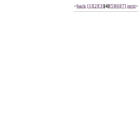
<
back
[
1
]
[
2
]
[
3
]
[4]
[
5
]
[
6
]
[
7
]
next