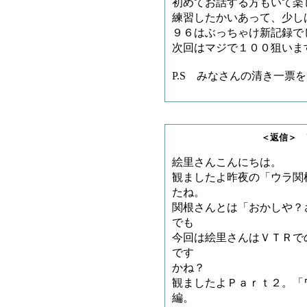
初めてお話する方もいて楽
練習したかいあって、少し
９６はぶっちゃけ新記録で
次回はマジで１００狙いま
P.S みなさんの清き一票
＜返信＞ ヲコジョ
絵里さんこんにちは。
観ましたよ昨夜の「ウラ関
たね。
関根さんとは「おかしや？
でも
今回は絵里さんはＶＴＲで
です
かね？
観ましたよＰａｒｔ２。「
編。