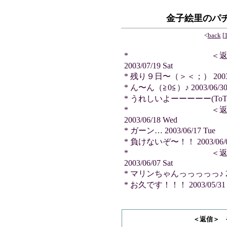
金子絵里のパ
<
back
[
* ＜返信＞ や
2003/07/19 Sat
* 残り９日〜（＞＜；） 2003/07
* ん〜ん（≧0≦）♪ 2003/06/30
* うれしいよーーーーー(ToT) 200
* ＜返信＞ TA
2003/06/18 Wed
* ガーン… 2003/06/17 Tue
* 負けないぞ〜！！ 2003/06/0
* ＜返信＞ ヲ
2003/06/07 Sat
* マリンちゃんっっっっっ♪ 2003
* お久です！！！ 2003/05/31 
＜返信＞ やっちゃ