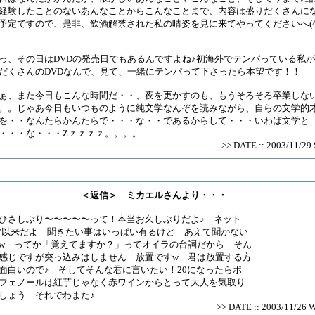
経験したことのないあんなことからこんなことまで、内容は盛りだくさんに
予定ですので、是非、飲酒解禁された私の晴姿を見に来てやってくださいへ(^
っ、その日はDVDの発売日でもあるんですよね♪初海外でテンパっている私
だくさんのDVDなんで、見て、一緒にテンパって下さったら本望です！！
ぁ、また今日もこんな時間だ・・、夜を更かすのも、もうそろそろ卒業しな
。。じゃあ今日もいつものように純文学なんぞを読みながら、自らの文学的
を・・なんたらかんたらで・・・な・・であるからして・・・いわば文学と
・・・な・・・Zｚｚｚｚ。。。。
>> DATE :: 2003/11/29 
＜返信＞ ミカエルさんより・・・
ひさしぶり〜〜〜〜〜って！本当お久しぶりだよ♪ ネット
V以来だよ 聞きたい事はいっぱい有るけど あえて聞かない
w ってか「覚えてますか？」ってオイラの台詞だから そん
感じですが突っ込みはしません 放置ですw 君は放置する方
面白いので♪ そしてそんな君に言いたい！20になったらポ
フェノールは紅芋じゃなく赤ワインからとって大人を気取り
しょう それでわまた♪
>> DATE :: 2003/11/26 