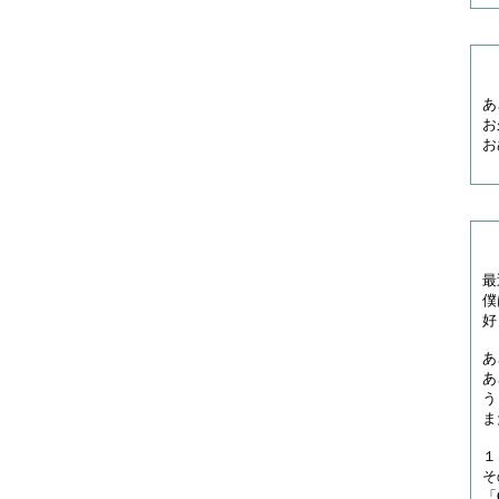
あ
お
お
最
僕
好
あ
あ
う
ま
１
そ
「