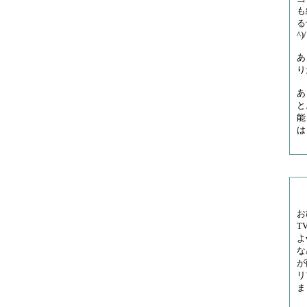
も
る
^)/
あ
り
あ
と
能
は
お
T
よ
な
が
リ
ま