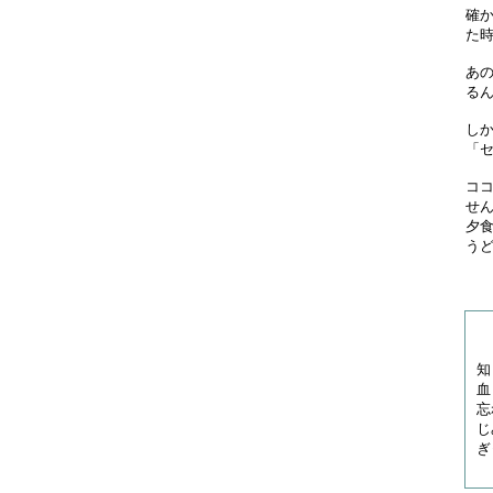
確
た
あ
る
し
「
コ
せ
夕
う
知
血
忘
じ
ぎ