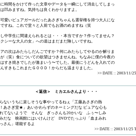
かに時間をかけて作った文章やデータを一瞬にして消去してしまっ
時は凹みますね。気持ちは良くわかりますよ。
の可愛いピュアガールだったあさぎちゃんも選挙権を持つ大人にな
んですね。これで堂々と人前でもお酒のめますね（笑
かし中学生に間違えられるとは・・・本当ですか？作ってません？
セクシーな大人の女」への道はまだまだ険しいですね。
コアの次はみたらしだんごですか？何にみたらしてやるのか解りま
んが（笑）食についての欲望はつきませんね。ちなみに僕の今夜の
食はすき焼きでしたが激まいう〜でした。最後にうどんを入れての
どんすきもこれまたＧＯＯＤ！からだも温まりました。
>> DATE :: 2003/11/2
＜返信＞ ミカエルさんより・・・
らないうちに楽しそうな事やってるねぇ「工藤あさぎの熱
！あさぎ堂★」あいかわらずのネーミングだな ピュアな心も
れてないようで そんな ぎっさんも20かいな ふぅ〜しみ
みだな 映画館にはいけんけど DVDでたっぷり「血まみれ
っさん」堪能するよ
>> DATE :: 2003/11/25 