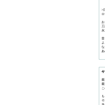
>
ロ
お
工
永
昔
よ
な
あ
今
最
最
こ
も
そ
当