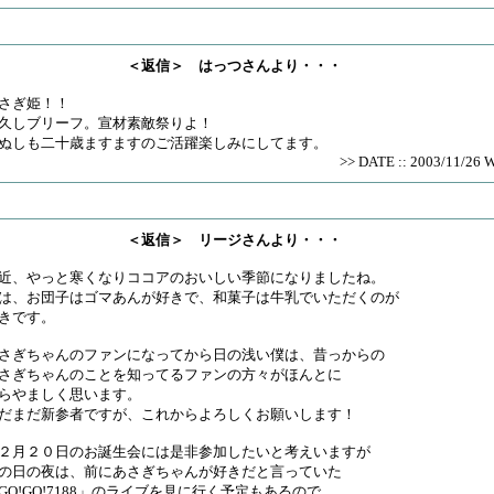
＜返信＞ はっつさんより・・・
さぎ姫！！
久しブリーフ。宣材素敵祭りよ！
ぬしも二十歳ますますのご活躍楽しみにしてます。
>> DATE :: 2003/11/26 
＜返信＞ リージさんより・・・
近、やっと寒くなりココアのおいしい季節になりましたね。
は、お団子はゴマあんが好きで、和菓子は牛乳でいただくのが
きです。
さぎちゃんのファンになってから日の浅い僕は、昔っからの
さぎちゃんのことを知ってるファンの方々がほんとに
らやましく思います。
だまだ新参者ですが、これからよろしくお願いします！
２月２０日のお誕生会には是非参加したいと考えいますが
の日の夜は、前にあさぎちゃんが好きだと言っていた
GO!GO!7188」のライブを見に行く予定もあるので