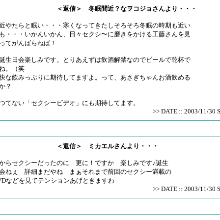
＜返信＞ 冬眠間近？なヲコジョさんより・・・
近やたらと眠い・・・寒くなってきたしそろそろ冬眠の時期も近い
も・・・いかんいかん、日々セクシ〜に磨きをかける工藤さんを見
ってがんばらねば！
誕生日会楽しみです。とりあえずは飲酒解禁なのでビールで乾杯で
ね。（笑
快な飲みっぷりに期待してますよ。って、あさぎちゃんお酒飲める
か？
つてない「セクシービデオ」にも期待してます。
>> DATE :: 2003/11/30 
＜返信＞ ミカエルさんより・・・
からセクシーだったのに 更に！ですか 楽しみです♪誕生
会ねぇ 詳細まだやね まぁそれまで前回のセクシー満載の
VDなどを見てテンションあげときますわ
>> DATE :: 2003/11/30 