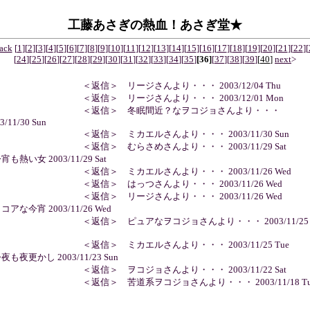
工藤あさぎの熱血！あさぎ堂★
ack
[
1
]
[
2
]
[
3
]
[
4
]
[
5
]
[
6
]
[
7
]
[
8
]
[
9
]
[
10
]
[
11
]
[
12
]
[
13
]
[
14
]
[
15
]
[
16
]
[
17
]
[
18
]
[
19
]
[
20
]
[
21
]
[
22
]
[
[
24
]
[
25
]
[
26
]
[
27
]
[
28
]
[
29
]
[
30
]
[
31
]
[
32
]
[
33
]
[
34
]
[
35
]
[36]
[
37
]
[
38
]
[
39
]
[
40
]
next
>
 ＜返信＞ リージさんより・・・ 2003/12/04 Thu
 ＜返信＞ リージさんより・・・ 2003/12/01 Mon
 ＜返信＞ 冬眠間近？なヲコジョさんより・・・
3/11/30 Sun
 ＜返信＞ ミカエルさんより・・・ 2003/11/30 Sun
 ＜返信＞ むらさめさんより・・・ 2003/11/29 Sat
今宵も熱い女 2003/11/29 Sat
 ＜返信＞ ミカエルさんより・・・ 2003/11/26 Wed
 ＜返信＞ はっつさんより・・・ 2003/11/26 Wed
 ＜返信＞ リージさんより・・・ 2003/11/26 Wed
ココアな今宵 2003/11/26 Wed
 ＜返信＞ ピュアなヲコジョさんより・・・ 2003/11/25
 ＜返信＞ ミカエルさんより・・・ 2003/11/25 Tue
今夜も夜更かし 2003/11/23 Sun
 ＜返信＞ ヲコジョさんより・・・ 2003/11/22 Sat
 ＜返信＞ 苦道系ヲコジョさんより・・・ 2003/11/18 Tu