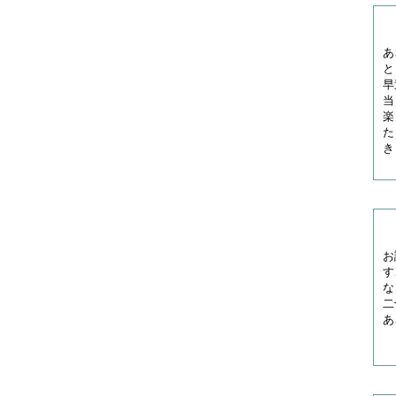
あ
と
早
当
楽
た
き
お
す
な
二
あ