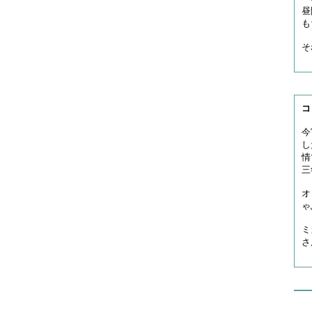
昼
も
そ
コ
今
し
情
三
オ
ゃ
ミ
さ
＜