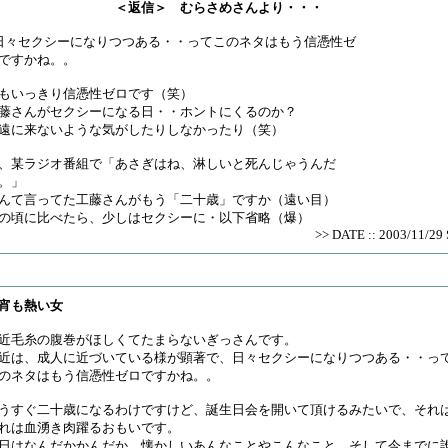
＜返信＞ むらさめさんより・・・
日々セクシーになりつつある・・ってこのネタはもう信憑性ゼ
ですかね。。
もいっきり信憑性ゼロです（笑）
藤さんがセクシーになる日・・ホントにくるのか？
遠に来ないような気がしたりしなかったり（笑）
、某ラジオ番組で「あさぎはね、淋しいと死んじゃうんだ
。」
んて言ってた工藤さんがもう「二十歳」ですか（遠い目）
の頃に比べたら、少しはセクシーに・以下省略（爆）
>> DATE :: 2003/11/29 
宵も熱い女
近毛糸の腹巻がほしくてたまらないぎっさんです。
近は、成人に近づいている様が顕著で、日々セクシーになりつつある・・っ
のネタはもう信憑性ゼロですかね。。
うすぐ二十歳になるわけですけど、誕生日会を開いて頂けるみたいで、それ
れは血湧き肉躍るおもいです。
日はなんだかかんだか、懐かしいあんなことやこんなこと、そして今までに