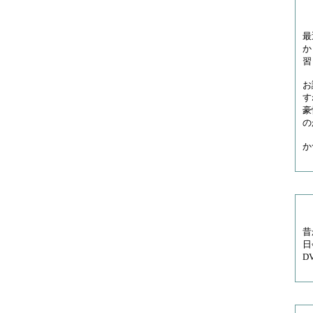
最
か
習
お
す
豪
の
か
昔
日
D