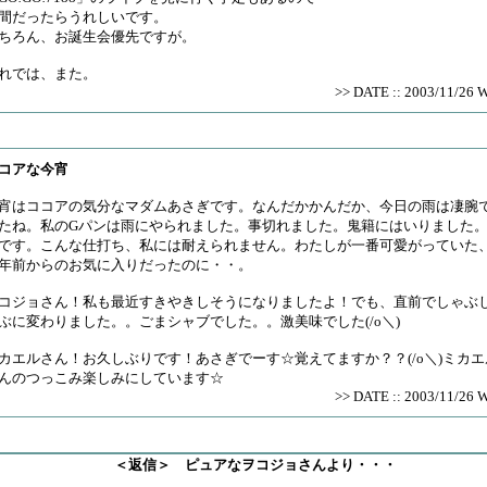
間だったらうれしいです。
ちろん、お誕生会優先ですが。
れでは、また。
>> DATE :: 2003/11/26 
コアな今宵
宵はココアの気分なマダムあさぎです。なんだかかんだか、今日の雨は凄腕
たね。私のGパンは雨にやられました。事切れました。鬼籍にはいりました
です。こんな仕打ち、私には耐えられません。わたしが一番可愛がっていた
年前からのお気に入りだったのに・・。
コジョさん！私も最近すきやきしそうになりましたよ！でも、直前でしゃぶ
ぶに変わりました。。ごまシャブでした。。激美味でした(/o＼)
カエルさん！お久しぶりです！あさぎでーす☆覚えてますか？？(/o＼)ミカエ
んのつっこみ楽しみにしています☆
>> DATE :: 2003/11/26 
返信＞ ピュアなヲコジョさんより・・・