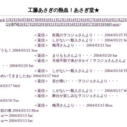
工藤あさぎの熱血！あさぎ堂★
ack
[
1
]
[
2
]
[
3
]
[
4
]
[
5
]
[
6
]
[
7
]
[
8
]
[
9
]
[
10
]
[
11
]
[
12
]
[
13
]
[
14
]
[
15
]
[
16
]
[
17
]
[
18
]
[
19
]
[
20
]
[
21
]
[
22
]
[
[
24
]
[25]
[
26
]
[
27
]
[
28
]
[
29
]
[
30
]
[
31
]
[
32
]
[
33
]
[
34
]
[
35
]
[
36
]
[
37
]
[
38
]
[
39
]
[
40
]
next
>
 ＜返信＞ 疾風のヲコジョさんより・・・ 2004/03/25 Th
 ＜返信＞ しがない一般人さんより・・・ 2004/03/21 Su
 ＜返信＞ 梅澤さんより・・・ 2004/03/21 Sun
どうも！ 2004/03/21 Sun
 ＜返信＞ まりももさんより・・・ 2004/03/20 Sat
 ＜返信＞ 天候不順で体がダルイ！ヲコジョさんさんよ
・・ 2004/03/20 Sat
 ＜返信＞ しがない一般人さんより・・・ 2004/03/18 Th
春めいてきましたね♪ 2004/03/17 Wed
 ＜返信＞ 首が痛い・・・ヲコジョさんより・・・
4/03/17 Wed
 ＜返信＞ しがない一般人さんより・・・ 2004/03/17 We
 ＜返信＞ 舞台が楽しみなヲコジョさんより・・・
4/03/16 Tue
 ＜返信＞ 梅澤さんより・・・ 2004/03/15 Mon
食欲の春 2004/03/15 Mon
ゅ〜 2004/03/13 Sat
ゅ〜 2004/03/13 Sat