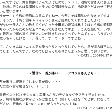
いんですけど、舞台挨拶によんで頂けたので、２０日、池袋で皆さんに会え
！池袋に行くのは集団殺人クラブの公開以来なんで、池袋臭ただよわせて行
いと思います！
うかー、もう桜の季節になるんですね〜、今年こそは花見いかなきゃですよ
。そうだ、千鳥ヶ淵をヵヮィィヮヶさんが提案してくれてましたよね！
がない一般人さんの教えてくださった小田原の曽我梅林？？はもう梅の時期
ちゃったからだめかなぁ？？花って好きなんですよー、こんな顔して。いや
も最近まで家の近くでモクレンが咲き乱れまくっていたんですよ。もうずい
散っちゃったけど・・。花って、す・て・き・ですよねー。
て、さいきんはマニキュアを塗ったりとったりしていたら、爪がぼろぼろに
てしまったんですよ。なのでしばらく爪を休ませようかと思っております。
>> DATE :: 2004/03/17 
＜返信＞ 首が痛い・・・ヲコジョさんより・・・
年か振りに寝違えてしまい首が痛い・・・
だに左へ首が廻せない。（Ｔ_Ｔ）
日経ベストPC＋デジタル」工藤あさぎのデジタルグラフティ見ましたョ。
ぁ、純粋無垢な少女かどうかは別として（笑）りっぱな「でじ女」になって
ださい。折角の「Ｄ−ｓｎａｐ」がもったいないしね。
>> DATE :: 2004/03/17 