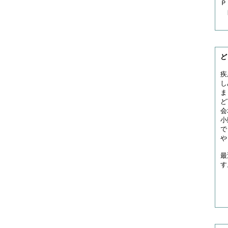
Ｐ
自
ど
疾
し
ま
ど
会
小
で
や
最
す