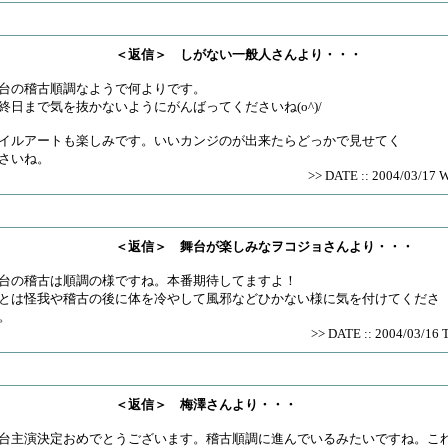
＜返信＞ しがない一般人さんより・・・
台の稽古順調なようで何よりです。
終日まで気を抜かないようにがんばってくださいね(o^)/
イルアートも楽しみです。いいカンジのが出来たらどっかで見せてく
さいね。
>> DATE :: 2004/03/17 
＜返信＞ 舞台が楽しみなヲコジョさんより・・・
台の稽古は順調の様ですね。本番期待してますよ！
とは怪我や稽古の後に体を冷やして風邪などひかない様に気を付けてくださ
。
>> DATE :: 2004/03/16 
＜返信＞ 梅澤さんより・・・
台主演決定おめでとうございます。稽古順調に進んでいるみたいですね。こ