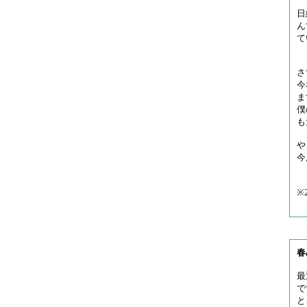
日
ん
て
さ
今
ま
僕
も
や
今
※
春
最
で
と