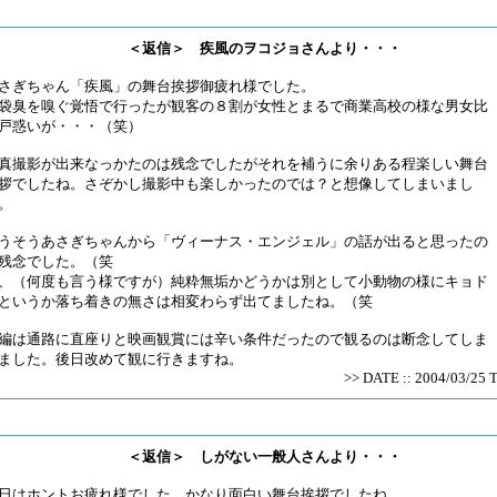
＜返信＞ 疾風のヲコジョさんより・・・
さぎちゃん「疾風」の舞台挨拶御疲れ様でした。
袋臭を嗅ぐ覚悟で行ったが観客の８割が女性とまるで商業高校の様な男女比
戸惑いが・・・（笑）
真撮影が出来なっかたのは残念でしたがそれを補うに余りある程楽しい舞台
拶でしたね。さぞかし撮影中も楽しかったのでは？と想像してしまいまし
。
うそうあさぎちゃんから「ヴィーナス・エンジェル」の話が出ると思ったの
残念でした。（笑
、（何度も言う様ですが）純粋無垢かどうかは別として小動物の様にキョド
というか落ち着きの無さは相変わらず出てましたね。（笑
編は通路に直座りと映画観賞には辛い条件だったので観るのは断念してしま
ました。後日改めて観に行きますね。
>> DATE :: 2004/03/25 
＜返信＞ しがない一般人さんより・・・
日はホントお疲れ様でした。かなり面白い舞台挨拶でしたね。