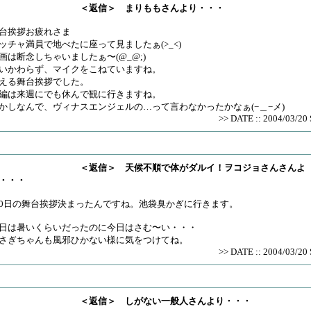
＜返信＞ まりももさんより・・・
台挨拶お疲れさま
ッチャ満員で地べたに座って見ましたぁ(>_<)
画は断念しちゃいましたぁ〜(@_@;)
いかわらず、マイクをこねていますね。
える舞台挨拶でした。
編は来週にでも休んで観に行きますね。
かしなんで、ヴィナスエンジェルの…って言わなかったかなぁ(−＿−メ)
>> DATE :: 2004/03/20 
＜返信＞ 天候不順で体がダルイ！ヲコジョさんさんよ
・・・
0日の舞台挨拶決まったんですね。池袋臭かぎに行きます。
日は暑いくらいだったのに今日はさむ〜い・・・
さぎちゃんも風邪ひかない様に気をつけてね。
>> DATE :: 2004/03/20 
＜返信＞ しがない一般人さんより・・・