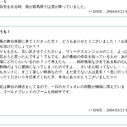
・Ｓ
宅を出る時、我が群馬県では雪が降っていました。
>> DATE :: 2004/03/21 
うも！
風の舞台挨拶に来てくださった方々、どうもありがとうございました！！お
み頂けたでしょうか？？
りももさん、言い訳させてくださいよ、ヴィーナスエンジェルのこと、よっ
言おうと思ったんですよ！でもでも、あの番組の存在を知っている人が、あ
場にどのくらいいるのか？って考えたら、、、純粋無垢な少女である私の心
動物のように臆病になってしまったのですよ。。さいきん戦ってないし・・
もホントに、すごく楽しい映画なので、まだ見てない人は是非！！見に行っ
ってください☆今日来てくれた方、本当にありがとうございました☆☆
近は舞台の稽古をしてるので、一日のカフェオレの回数が極端に増えていま
。ゴールドブレンドのブームも持続中です。
>> DATE :: 2004/03/21 