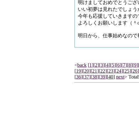
明けましておめでとうござ
いい初夢は見れたでしょう
今年も応援していきますの
よろしくお願いします（＾
明日から、仕事始めなので
<
back
[
1
]
[
2
]
[
3
]
[
4
]
[
5
]
[
6
]
[
7
]
[
8
]
[
9
]
[
19
]
[
20
]
[
21
]
[
22
]
[
23
]
[
24
]
[
25
]
[
26
]
[
36
]
[
37
]
[
38
]
[
39
]
[
40
]
next
>
Total