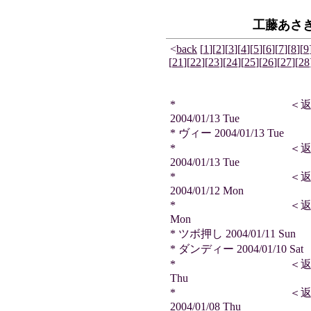
工藤あさ
<
back
[
1
]
[
2
]
[
3
]
[
4
]
[
5
]
[
6
]
[
7
]
[
8
]
[
9
[
21
]
[
22
]
[
23
]
[
24
]
[
25
]
[
26
]
[
27
]
[
28
* ＜返信＞ ヵ
2004/01/13 Tue
* ヴィー 2004/01/13 Tue
* ＜返信＞ ヵ
2004/01/13 Tue
* ＜返信＞ ヵ
2004/01/12 Mon
* ＜返信＞ リージさ
Mon
* ツボ押し 2004/01/11 Sun
* ダンディー 2004/01/10 Sat
* ＜返信＞ Kaiho
Thu
* ＜返信＞ し
2004/01/08 Thu