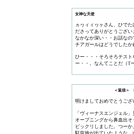
女神な天使
ヵヮィィヮヶさん、ひでた
ださってありがとうござい
なかなか深い・・お話なの
チアガールはどうでしたか
ひー・・・そろそろテスト
ー・・。なんてことだ（T
＜返信＞ ひでたけ
明けましておめでとうござ
「ヴィーナスエンジェル」
オープニングから鼻血出そ
ビックリしました。つーか
駐屯地が出ていたような、