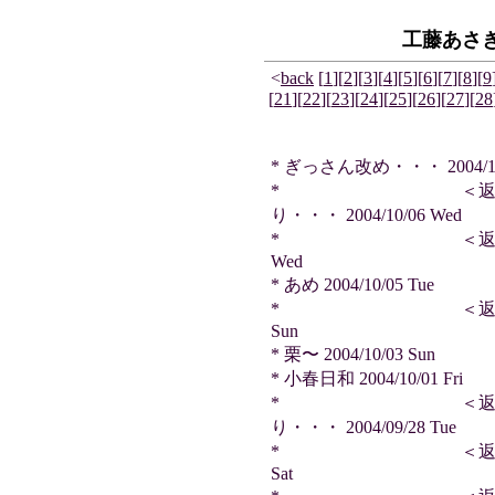
工藤あさ
<
back
[
1
]
[
2
]
[
3
]
[
4
]
[
5
]
[
6
]
[
7
]
[
8
]
[
9
[
21
]
[
22
]
[
23
]
[
24
]
[
25
]
[
26
]
[
27
]
[
28
* ぎっさん改め・・・ 2004/10/
* ＜返信＞ 夜
り・・・ 2004/10/06 Wed
* ＜返信＞ 永山さん
Wed
* あめ 2004/10/05 Tue
* ＜返信＞ 梅澤さん
Sun
* 栗〜 2004/10/03 Sun
* 小春日和 2004/10/01 Fri
* ＜返信＞ さ
り・・・ 2004/09/28 Tue
* ＜返信＞ 梅澤さん
Sat