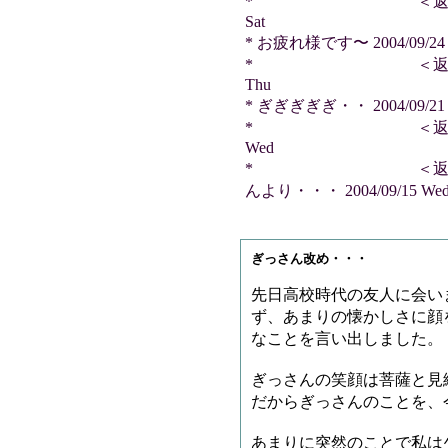
* ＜返信＞ あちかさ
Sat
* お疲れ様です〜 2004/09/24 
* ＜返信＞ 永山さん
Thu
* ぎぎぎぎぎ・・ 2004/09/21 
* ＜返信＞ 花京竜さ
Wed
* ＜返信＞ し
んより・・・ 2004/09/15 We
ぎっさん改め・・・
先日高校時代の友人に会い
ず、あまりの懐かしさに顔
なことを言い出しました。
ぎっさんの笑顔は菩薩と見
だからぎっさんのことを、
あまりに突然のことで私は