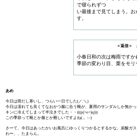
で寝られずつ
い最後まで見てしまう。お
す。
＜返信＞ 永山さ
小春日和の次は梅雨ですか
季節の変わり目、栗をモリ
あめ
今日は雨だし寒いし、つらい一日でした(／.＼)
今日は濡れても良くてなおかつ服に合う靴が、夏用のサンダルしか無かっ
キンに冷えてしまって半泣きでした・・(((p(>o<)q)))
この季節って靴とか服とか難しいですよね( 。-.-)
さーて、今日はあったかいお風呂にゆっくりつかるとするかな。炭酸ガス
わ〜、、たまらん。