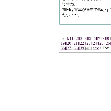
ですね。
前回は電車が途中で動かず
たいよ〜。
<
back
[
1
]
[
2
]
[
3
]
[
4
]
[
5
]
[
6
]
[
7
]
[
8
]
[
9
]
[
19
]
[
20
]
[
21
]
[
22
]
[
23
]
[
24
]
[
25
]
[
26
]
[
36
]
[
37
]
[
38
]
[
39
]
[
40
]
next
>
Total