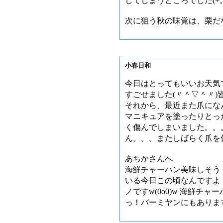
してしまうところでした(+。
次に狙う秋の味覚は、栗だ
小春日和
今日はとってもいいお天気
すごせました(〃＾▽＾〃)
それから、最近また爪にな
マニキュアを塗ったりとっ
く傷んでしまいました。。。ρ
ん。。。またしばらく爪を
あちかさんへ
海鮮チャーハン美味しそう
いる今日この頃なんですよ
ノですw(0o0)w 海鮮チ
っ！バーミヤンにもありま