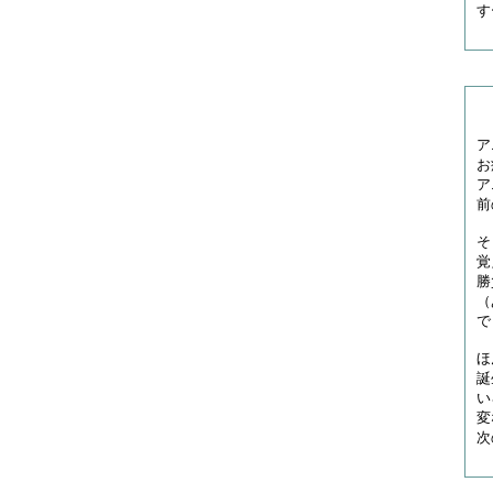
す
ア
お
ア
前
そ
覚
勝
（
で
ほ
誕
い
変
次