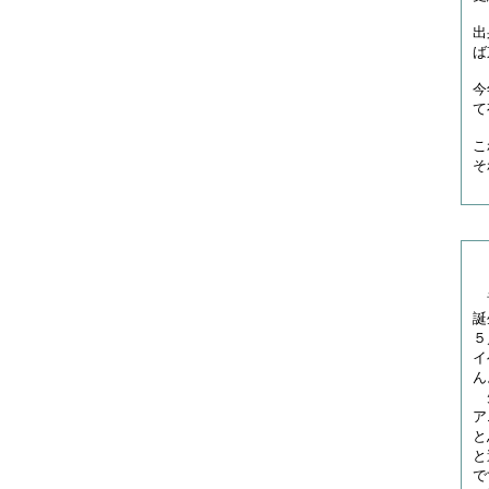
出
ば
今
て
こ
そ
音
誕
５
イ
ん
先
ア
と
と
で