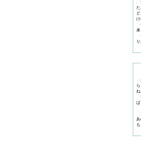
翌
た
ど
け
今
来
長
り
来
ら
ね
で
ば
ア
あ
も