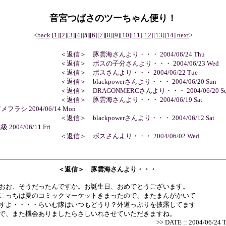
音宮つばさのツーちゃん便り！
<
back
[
1
]
[
2
]
[
3
]
[
4
]
[5]
[
6
]
[
7
]
[
8
]
[
9
]
[
10
]
[
11
]
[
12
]
[
13
]
[
14
]
next
>
 ＜返信＞ 豚雲海さんより・・・ 2004/06/24 Thu
 ＜返信＞ ボスの子分さんより・・・ 2004/06/23 Wed
 ＜返信＞ ボスさんより・・・ 2004/06/22 Tue
 ＜返信＞ blackpowerさんより・・・ 2004/06/20 Sun
 ＜返信＞ DRAGONMERCさんより・・・ 2004/06/20 Su
 ＜返信＞ 豚雲海さんより・・・ 2004/06/19 Sat
アメフラシ 2004/06/14 Mon
 ＜返信＞ blackpowerさんより・・・ 2004/06/12 Sat
級 2004/06/11 Fri
 ＜返信＞ ボスさんより・・・ 2004/06/02 Wed
＜返信＞ 豚雲海さんより・・・
お、そうだったんですか。お誕生日、おめでとうございます。
っちは夏のコミックマーケットきまったので、またまんがかいて
すよ・・・・らいむ隊はいつもどうり？外道っぷりを披露してます
で、また機会ありましたらさしいれさせていただきますね。
>> DATE :: 2004/06/24 