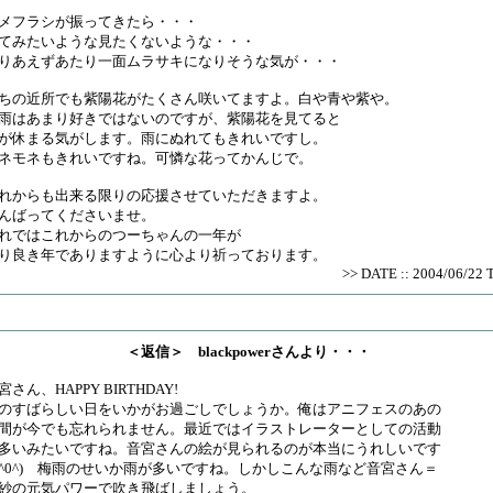
メフラシが振ってきたら・・・
てみたいような見たくないような・・・
りあえずあたり一面ムラサキになりそうな気が・・・
ちの近所でも紫陽花がたくさん咲いてますよ。白や青や紫や。
雨はあまり好きではないのですが、紫陽花を見てると
が休まる気がします。雨にぬれてもきれいですし。
ネモネもきれいですね。可憐な花ってかんじで。
れからも出来る限りの応援させていただきますよ。
んばってくださいませ。
れではこれからのつーちゃんの一年が
り良き年でありますように心より祈っております。
>> DATE :: 2004/06/22 
＜返信＞ blackpowerさんより・・・
宮さん、HAPPY BIRTHDAY!
のすばらしい日をいかがお過ごしでしょうか。俺はアニフェスのあの
間が今でも忘れられません。最近ではイラストレーターとしての活動
多いみたいですね。音宮さんの絵が見られるのが本当にうれしいです
^0^) 梅雨のせいか雨が多いですね。しかしこんな雨など音宮さん＝
紗の元気パワーで吹き飛ばしましょう。