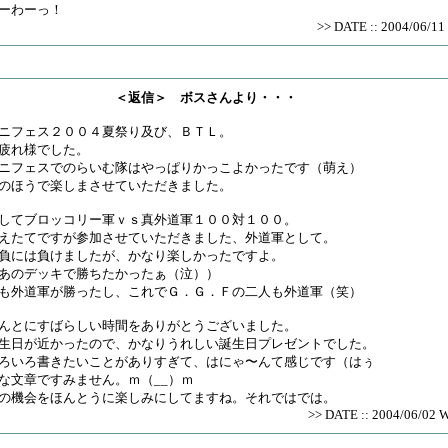
ーわーっ！
>> DATE :: 2004/06/11 
＜返信＞ ボスさんより・・・
ニフェス２００４夏祭り及び、ＢＴＬ。
疲れ様でした。
ニフェスでのらいむ隊はやっぱりかっこよかったです（萌え）
のほうで楽しまさせていただきました。
してブロッコリー軍ｖｓ真外道軍１００対１００。
えたてですが参加させていただきました、外道軍として。
負には負けましたが、かなり楽しかったですよ。
あのデッキで勝ちたかったぁ（泣））
も外道軍が勝ったし、これでＧ．Ｇ．Ｆの二人も外道軍（笑）
んとにすばらしい時間をありがとうございました。
生日が近かったので、かなりうれしい誕生日プレゼントでした。
ろいろ書きたいことがありすぎて、はにゃ〜んて感じです（はぅ
な文章ですみません。ｍ（__）ｍ
の機会をほんとうに楽しみにしてますね。それではでは。
>> DATE :: 2004/06/02 