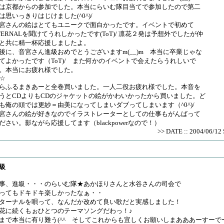
は京都からの参加でした。本当にらいむ隊目当てで参加したので第二
は思いっきりはじけました(^0^)/
宮さんの絵はとてもユニークで面白かったです。イベントで初めて
TERNALを聞けてうれしかったです(ToT)/ 凛花２発は予想外でしたが仲
と共に精一杯応援しましたよ。
後に、音宮さん進級おめでとうございますm(__)m 本当に卒業じゃな
てよかったです（ToT)/ また何かのイベントで会えたらうれしいで
。本当にお疲れ様でした。
S☆
らふるまきあーと全巻買いました。一人二役お疲れ様でした。本音を
うとCDよりもCDのジャケットの絵がかわいかったから買いました。ど
も俺の頭では更紗＝由美になってしまいダブってしまいます（^0^)/
宮さんの絵が好きなのでイラストレーターとしての仕事もがんばって
ださい。影ながら応援してます（blackpowerなので！）
>> DATE :: 2004/06/12 
級
事、進級・・・のらいむ隊★あかほりさんと水谷さんの司会で
ってもドキドキ楽しかったなぁ・・
ターナルを唄って、なんだか改めて良い歌だと実感しました！
花に続くもぉひとつのテーマソングだわっ！♪
まで本当に有り難う(^^ゞそしてこれからも宜しくお願いしまあああーすーで