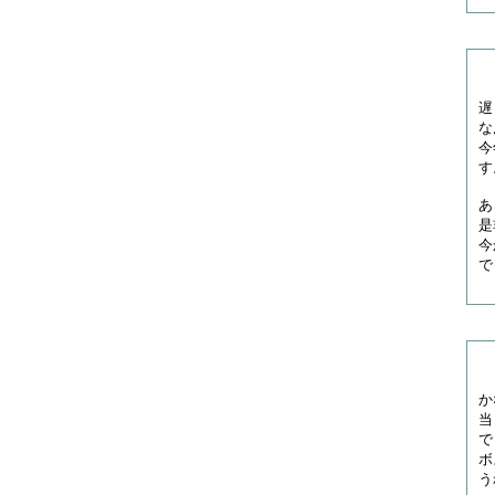
遅
な
今
す
あ
是
今
で
か
当
で
ボ
う