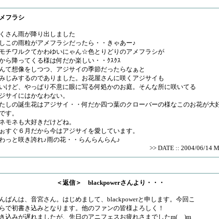
メフラシ
くさん雨が降り出しました
しこの雨粒がアメフラシだったら・・きゃあー♪
モチワルクてかわゆいにゃん☆色とりどりのアメフラシが
から降ってくる様は何だか楽しい・・ｸｽｸｽ
んて想像をしつつ、アジサイの季節だったらなぁと
みじみするのでありました。お花屋さんに咲くアジサイも
いけど、やっぱり不意に眼に写る何処かのお庭。そんな所に咲いてる
ジサイにはかなわない。
たしの誕生花はアジサイ・・何だか四つ葉のクローバーの様なこのお花が大
です。
ネモネも大好きだけどね。
ぉすぐ６月だから今はアジサイを愛しています。
わっと咲き誇れ♪雨の花・・らんらんらん♪
>> DATE :: 2004/06/14 
＜返信＞ blackpowerさんより・・・
んばんは、音宮さん。はじめまして、blackpowerと申します。今回こ
らで初書き込みとなります。他のファンの皆様よろしく！
き込みが遅れましたが、先日のアニフェスお疲れさまでしたm(__)m