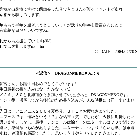
身地が出身地ですので偶然会ったりできませんが何かイベントがあれ
京都から駆けつけます。
年ももう半年を過ぎようとしていますが残りの半年も音宮さんにとっ
有意義な日だといいですね。
れからも応援しています(^0^)
れでは失礼しますm(__)m
>> DATE :: 2004/06/20 
＜返信＞ DRAGONMERCさんより・・・
宮さん、お誕生日おめでとうございます!
生日最初の書き込みになったかなぁ（笑）
／２９、３０と北海道から参加させていただいた、DRAGONMERCです。
ベント後、帰宅してから多忙のため書き込みがこんな時期に（汗）すいませ
。
日は、アニフェス２００４夏祭り、ＢＴＬとお疲れさまでした。
ニフェスでは、進級という「？」な結末（笑）でしたが、今後に期待したい
思います。しかし、最後（アンコールは除く）のエターナルはＣＤで聞くの
違い、感慨深いものがありました。エターナル…つまり「らいむ隊」は永遠
すね。Ｗ凛花も最高でしたし、思いっきりやらせていただきました。