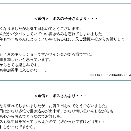
＜返信＞ ボスの子分さんより・・・
くなりましたがお誕生日おめでとうございます。
んだかバタバタしていてつい書き込みを忘れてしまいました。
年もつーちゃんにとってよい年である様に、又ご活躍を心からお祈りしま
。
と７月のキャラショーですがサイン会がある様ですね。
非参加したいと思っています。
からとても楽しみです。
も参加券手に入るかな……。
>> DATE :: 2004/06/23 
＜返信＞ ボスさんより・・・
なり遅れてしまいましたが、お誕生日おめでとうございました。
日はかなり多忙で書き込みが出来ず、かなり悔い思いをしながらも
も心からおめでとうなのでお許しを。
スも誕生日を祝ってもらえたので（遅かったですけど（笑））
れしかったですから。