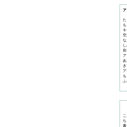
ア
た
も
キ
空
な
し
良
ア
あ
き
ア
も
ふ
こ
ち
書