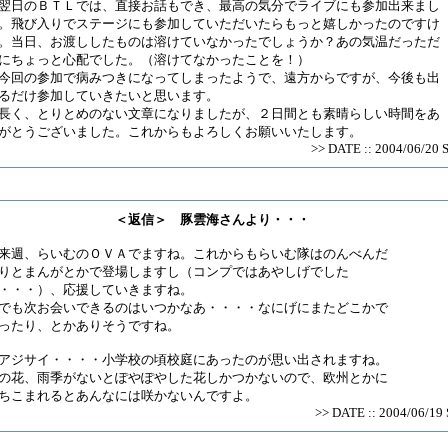
日のＢＴＬでは、直接お話もでき、最高の気分でライブにも参加出来まし
。飛び入りでステージにも参加していただいたらもっと嬉しかったのですけ
。当日、お渡ししたものは溶けていなかったでしょうか？あの気温だっただ
にちょっと心配でした。（溶けてなかったことを！）
回の参加で病みつきになってしまったようで、遠方からですが、今後も出
るだけ参加していきたいと思います。
く、とりとめのない文章になりましたが、２日間とも素晴らしい時間をあ
がとうございました。これからもよろしくお願いいたします。
>> DATE :: 2004/06/20 
＜返信＞ 豚雲海さんより・・・
週、らいむのＯＶＡでますね。これからもらいむ隊はのんべんだ
りとまんがとかで登場しますし（コンプではあやしげでした
・・・）、応援していきますね。
も次お会いできるのはいつかなあ・・・・なにげにまたどこかで
ったり、とかありそうですね。
ジサイ・・・・小学校の頃校庭にあったのが思い出されますね。
の花、雨季がないとぽやぽやした花しかつかないので、欧州とかに
ちこまれるとあんなには咲かないんですよ。
>> DATE :: 2004/06/19 