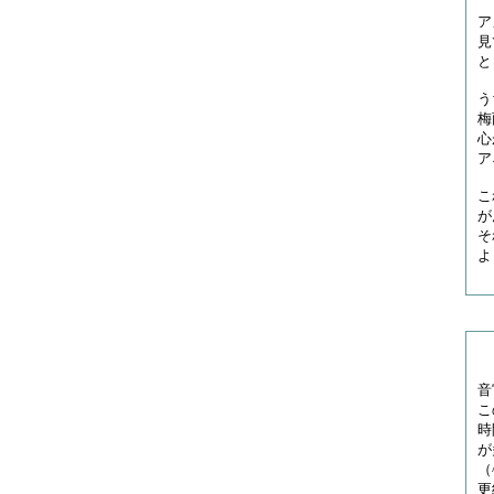
ア
見
と
う
梅
心
ア
こ
が
そ
よ
音
こ
時
が
（
更