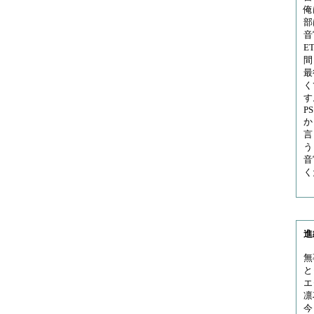
俺
部
音
E
間
最
く
す
P
か
言
う
音
く
進
無
と
エ
凛
今