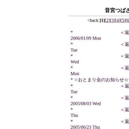
音宮つば
<back
[1]
[
2
]
[
3
]
[
4
]
[
5
]
[
* ＜返信＞ ボ
2006/01/09 Mon
* ＜返信＞ ごっちさ
Tue
* ＜返信＞ Ｄ！Ｄさ
Wed
* ＜返信＞ 豚雲海さ
Mon
* ☆おとまり会のお知らせ☆ 2005
* ＜返信＞ 豚雲海さ
Tue
* ＜返信＞ ボ
2005/08/03 Wed
* ＜返信＞ 豚雲海さ
Thu
* ＜返信＞ ボ
2005/06/23 Thu