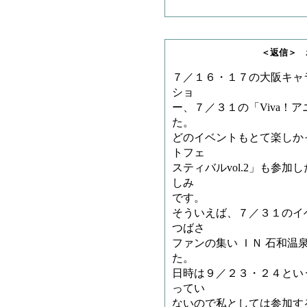
＜返信＞ ボスの子
７／１６・１７の大阪キャ
ショ
ー、７／３１の「Viva！ア
た。
どのイベントもとて楽しか
トフェ
スティバルvol.2」も参
しみ
です。
そういえば、７／３１のイ
つばさ
ファンの集い ＩＮ 石和
た。
日時は９／２３・２４とい
ってい
ないので私としては参加す