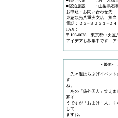
■旅行代金 ：お一人様
■宿泊施設 ：山梨県石
お申込・お問い合わ
東急観光八重洲支店 担
電話：０３−３２３１−０
FAX：
〒103-0028 東京都中央区
アイデアも募集中です ア
＜返信＞ 豚雲海さ
先々週はらぶげイベント
す
ね。
あの「偽外国人」笑えま
寒そ
うですが「おまけ１人」く
して
ますね。