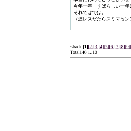
今年一年、すばらしい一年
それではでは。
（連レスだたらスミマセン
<back
[1]
[
2
]
[
3
]
[
4
]
[
5
]
[
6
]
[
7
]
[
8
]
[
9
]
Total140 1..10