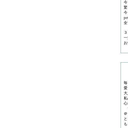
今
驚
今
p
全
３
一
お
『
毎
愛
大
私
心
ブ
＠
と
も