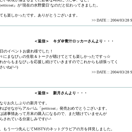
petticoat』が‘現在の水野愛日’なのだと伝わってきました。
ても楽しかったです。ありがとうございます。
>> DATE :: 2004/03/28 
＜返信＞ キダ＠青汁ロッカーさんより・・・
7日のイベントお疲れ様でした！
々にまなびぃの生歌＆トークが聴けてとても楽しかったですっ☆
れからもまなびぃを応援し続けていきますのでこれからも頑張ってく
さいね(^-^)
>> DATE :: 2004/03/28 
＜返信＞ 新月さんより・・・
なりお久しぶりの新月です。
ればせながらアルバム「petticoat」発売おめでとうございます。
は諸事情あって月末の購入になるので、まだ聴けていませんが
らされている分楽しみです(^-^
、もう一つ先んじてMISTYのネットグラビアの方を拝見しました。