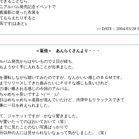
きることなら、
ニアルバム発売記念イベントで
真撮影に使った衣装を
てもらえたりすると
高です(はあと)。
>> DATE :: 2004/03/28 
＜返信＞ あんらくさんより・・・
ルバム発売からはやいもので２日が経ち、
もようやく手に入れることが出来ました。
を運転しながら聴いてみたのですが、なんかいい感じのＢＧＭです。
までリリースしてきた曲みたいにＰＯＰな感じも良いけれど、
の凄い癒される感じの今回のアルバム。
ちゃめちゃ良いですよヽ(´ー｀)ノ
日はめちゃめちゃ道路が混んでいたけど、渋滞中もリラックスできて
事に一日を終えられました。
て、ジャケットですが…かなり驚きました。
が驚いたってのはおいておいて（笑）、
までに見たことのない写真ばっかりで
分以外の人には見せられないなぁって気がしました。（笑）