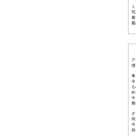
で
ミ
写
着
最
ア
僕
車
今
も
め
今
無
さ
何
今
自