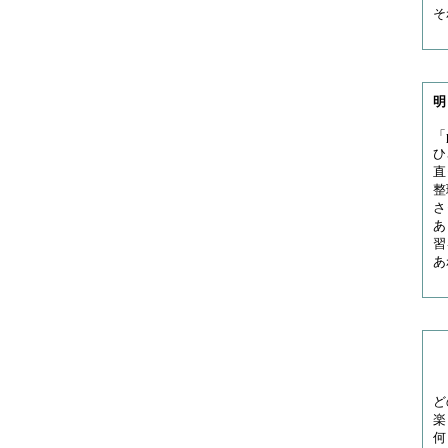
そ
明
「
ひ
直
整
さ
あ
習
あ
『
ど
楽
何