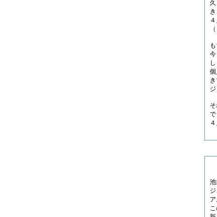
久
き
４
（
も
今
し
個
き
ジ
そ
で
４
池
ジ
ア
こ
新