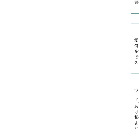
頑
愛
何
多
で
久
つ
「
あ
け
私
よ
ど