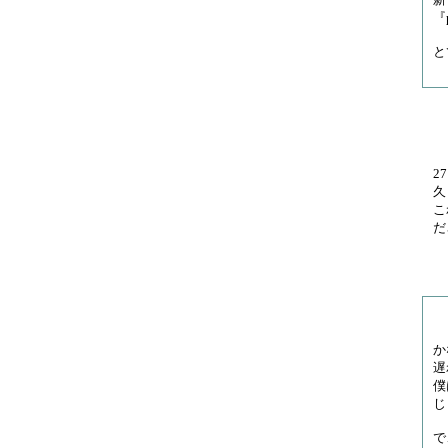
『
と
2
久
こ
だ
か
遅
僕
じ
で