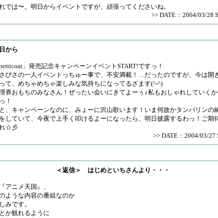
れでは〜。明日からイベントですが、頑張ってくださいね。
>> DATE :: 2004/03/28 
日から
petticoat」発売記念キャンペーンイベントSTART!ですっ！
さびさの一人イベントっちゅー事で、不安満載！…だったのですが、今は開
って、めちゃめちゃ楽しみな気持ちになってるざます(^-^)
理券おもちのみなさん！ぜったい会いにきてよーぅ♪私もおしゃれしていくか
っ！
と、キャンペーンなのに、みょーに沢山歌います！いま何故かタンバリンの
をしていて、今夜で上手く叩けるよーになったら、明日披露するわっ！ご期
れ☆彡
>> DATE :: 2004/03/27 
＜返信＞ はじめといちさんより・・・
アニメ天国』、
のような内容の番組なのか
しみです。
とか観れるように