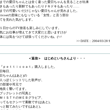
までの愛日ちゃんとは全く違った愛日ちゃんを見ることが出来
きもあったり新鮮でもあったりドキドキもあったり……
までの可愛いいだけじゃない愛日ちゃんが見れました。
etticoatの意味にもなっている「女性」と言う部分
てを見れた気がします。
１日からのTV放送も楽しみにしています。
気にお仕事が増えてきて大変だと思いますけが
体には気をつけて頑張ってくださいね。(^-^
>> DATE :: 2004/03/28 
＜返信＞ はじめといちさんより・・・
ｐｅｔｔｉｃｏａｔ』購入しました。
日毎日、
日ちゃん(はあと)の
人っぽくシットリした歌声が、
の部屋や耳元で
地良く響いてます。
ックレットの写真と
ＭＩＳＴＹのＷＥＢグラビア、
ってもセクシーで素敵です(はあと)。
っと観てみたいです(はあと)。