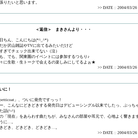
張りたいと思います。
>> DATE :: 2004/03/26 
＜返信＞ まきさんより・・・
日ちん、こんにちは(*^_^*)
だか沢山雑誌やTVに出てるみたいだけど
すぎてチェック出来てない（泣）
も、でも、関東圏のイベントには参加するつもり♪
々に生歌・生トークで会えるの楽しみにしてるよぉ★
>> DATE :: 2004/03/26 
いに！
petticoat」、ついに発売ですっっ！
ー、こんなにどきどきする発売日はデビューシングル以来でしたっ、ぶっち
た話(^-^)
の「現在」をあらわす曲たちが、みなさんの部屋や耳元で、心地よく響きま
うに…。
きどき、どきどき、どきどき…。
>> DATE :: 2004/03/26 