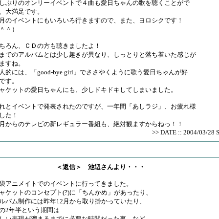
しぶりのオンリーイベントで４曲も愛日ちゃんの歌を聴くことがで
、大満足です。
月のイベントにもいろいろ行きますので、また、ヨロシクです！
＾＾）
ちろん、ＣＤの方も聴きましたよ！
までのアルバムとは少し趣きが異なり、しっとりと落ち着いた感じが
ますね。
人的には、「good-bye girl」でささやくように歌う愛日ちゃんが好
です。
ャケットの愛日ちゃんにも、少しドキドキしてしまいました。
れとイベントで発表されたのですが、一年間「あしラジ」、お疲れ様
した！
月からのテレビの新レギュラー番組も、絶対観ますからねっ！！
>> DATE :: 2004/03/28 
＜返信＞ 池辺さんより・・・
袋アニメイトでのイベントに行ってきました。
ャケットのコンセプト(?)に「ちんかめ」があったり、
ルバム制作には昨年12月から取り掛かっていたり、
の2年半という期間は
しい表現が溜まるまでに必要な時間だった事、など。