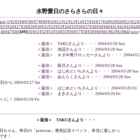
水野愛日のさらさらの日々
ack
[
1
]
[
2
]
[
3
]
[
4
]
[
5
]
[
6
]
[
7
]
[
8
]
[
9
]
[
10
]
[
11
]
[
12
]
[
13
]
[
14
]
[
15
]
[
16
]
[
17
]
[
18
]
[
19
]
[
20
]
[
21
]
[
22
]
[
]
[
25
]
[
26
]
[
27
]
[
28
]
[
29
]
[
30
]
[
31
]
[
32
]
[
33
]
[
34
]
[
35
]
[
36
]
[
37
]
[
38
]
[
39
]
[
40
]
[
41
]
[
42
]
[
43
]
[
44
]
[
[
46
]
[
47
]
[
48
]
[49]
[
50
]
[
51
]
[
52
]
[
53
]
[
54
]
[
55
]
[
56
]
[
57
]
[
58
]
[
59
]
[
60
]
[
61
]
[
62
]
[
63
]
[
64
]
next
 ＜返信＞ TAKUさんより・・・ 2004/03/28 Sun
 ＜返信＞ 池辺さんより・・・ 2004/03/28 Sun
 ＜返信＞ キダ＠青汁ロッカーさんより・・・ 2004/03/2
 ＜返信＞ 新月さんより・・・ 2004/03/28 Sun
 ＜返信＞ はじめといちさんより・・・ 2004/03/28 Sun
 ＜返信＞ あんらくさんより・・・ 2004/03/28 Sun
明日から 2004/03/27 Sat
 ＜返信＞ はじめといちさんより・・・ 2004/03/26 Fri
 ＜返信＞ まきさんより・・・ 2004/03/26 Fri
いに！ 2004/03/26 Fri
＜返信＞ TAKUさんより・・・
日ちゃん、昨日の「petticoat」発売記念イベント、本当に楽しかっ
です！