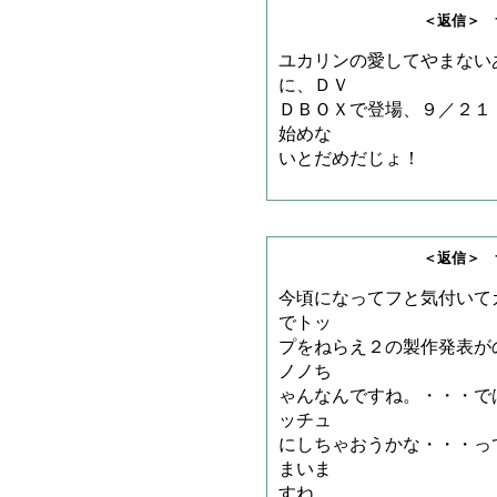
＜返信＞ サノゲッ
ユカリンの愛してやまない
に、ＤＶ
ＤＢＯＸで登場、９／２１
始めな
いとだめだじょ！
＜返信＞ サノゲッ
今頃になってフと気付いて
でトッ
プをねらえ２の製作発表が
ノノち
ゃんなんですね。・・・で
ッチュ
にしちゃおうかな・・・っ
まいま
すね。