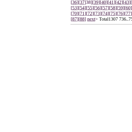
[
36
]
[
37
]
38]
[
39
]
[
40
]
[
41
]
[
42
]
[
43
]
[
[
53
]
[
54
]
[
55
]
[
56
]
[
57
]
[
58
]
[
59
]
[
60
]
[
70
]
[
71
]
[
72
]
[
73
]
[
74
]
[
75
]
[
76
]
[
77
]
[
87
]
[
88
]
next
>
Total1307 736..7