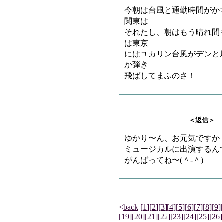
今朝は台風と通勤時間がか
関東は
それたし、朝はもう晴れ間
は東京
にはユカリン台風がデンと
か弾き
飛ばしてまふのさ！
＜返信＞ ビブロス
ゆかり〜ん、お元気ですか
ミュージカルに出演するん
がんばってね〜(＾-＾)
<
back
[
1
]
[
2
]
[
3
]
[
4
]
[
5
]
[
6
]
[
7
]
[
8
]
[
9
]
[
19
]
[
20
]
[
21
]
[
22
]
[
23
]
[
24
]
[
25
]
[
26
]