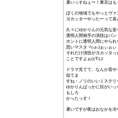
暑いっすねぇー！東京はも
ぼくの地域でもやっとヴァ
ヨカッターやったーって喜
久々にゆかりんの元気な姿
透明人間相手の演技はパン
ホントに透明人間にやられ
思いマスタヾ(-д-;)ぉぃぉぃ
それだけ演技がヨカッタっ
ことですよぉ(≧∇≦)/
ドラマ見てて、なんか昔や
似てま
すね・ノリのいいミステリ
ゆかりんばっかに目がいっ
もしろ
かったっす！
暑いですが夜はおなかを冷や