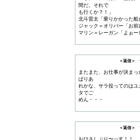
間だ。それで
も行くか？！」
北斗雷太「乗りかかった船
ジャック＝オリバー「お前
マリン＝レーガン「よぉー
＜返信＞ サノゲッ
またまた、お仕事が決まっ
ぱりあ
れかな、サラ役ってのはユ
タでご
めん・・・
＜返信＞ ブンさ
おひさしぶり〜っす！！