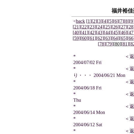
福井裕佳
<
back
[
1
]
[
2
]
[
3
]
[
4
]
[
5
]
[
6
]
[
7
]
[
8
]
[
9
[
21
]
[
22
]
[
23
]
[
24
]
[
25
]
[
26
]
[
27
]
[
28
[
40
]
[
41
]
[
42
]
[
43
]
[
44
]
[
45
]
[
46
]
[
47
[
59
]
[
60
]
[
61
]
[
62
]
[
63
]
[
64
]
[
65
]
[
66
[
78
]
[
79
]
[
80
]
[
81
]
[
8
* ＜返信＞ サ
2004/07/02 Fri
* ＜返信＞ さ
り・・・ 2004/06/21 Mon
* ＜返信＞ サ
2004/06/18 Fri
* ＜返信＞ ブンさん
Thu
* ＜返信＞ ビ
2004/06/14 Mon
* ＜返信＞ ど
2004/06/12 Sat
* ＜返信＞ サ