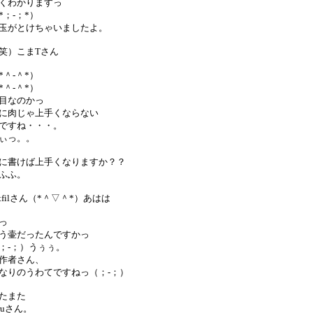
くわかりますっ
*；-；*）
玉がとけちゃいましたよ。
笑）こまTさん
*＾-＾*）
*＾-＾*）
目なのかっ
に肉じゃ上手くならない
ですね・・・。
ぃっ。。
に書けば上手くなりますか？？
ふふ。
wtfilさん（*＾▽＾*）あはは
っ
う壷だったんですかっ
；-；）うぅぅ。
作者さん、
なりのうわてですねっ（；-；）
たまた
aruさん。