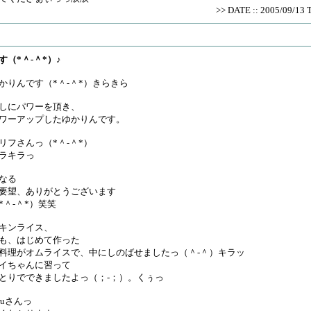
>> DATE :: 2005/09/13 
す（*＾-＾*）♪
かりんです（*＾-＾*）きらきら
しにパワーを頂き、
ワーアップしたゆかりんです。
リフさんっ（*＾-＾*）
ラキラっ
なる
要望、ありがとうございます
*＾-＾*）笑笑
キンライス、
も、はじめて作った
料理がオムライスで、中にしのばせましたっ（＾-＾）キラッ
イちゃんに習って
とりでできましたよっ（；-；）。くぅっ
aruさんっ