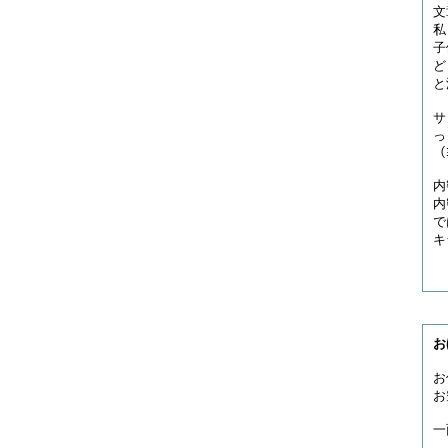
文
私
子
ど
と
サ
っ
（
内
内
で
キ
お
お
お
一