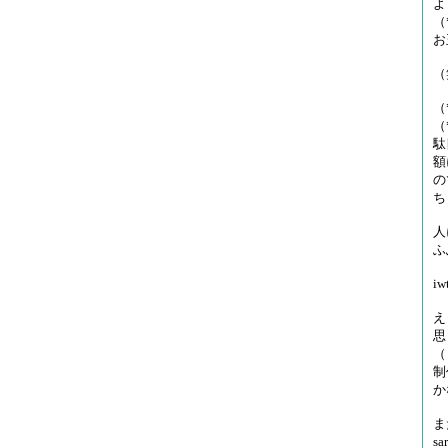
よ
（
お
（
（
（
駄
額
の
ち
人
ふ
i
え
思
（
制
か
ま
s