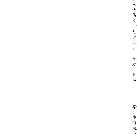
ん
今
借
く
（
リ
ア
ス
と
そ
か
Ｐ
ｍ
幸
少
前
お
い