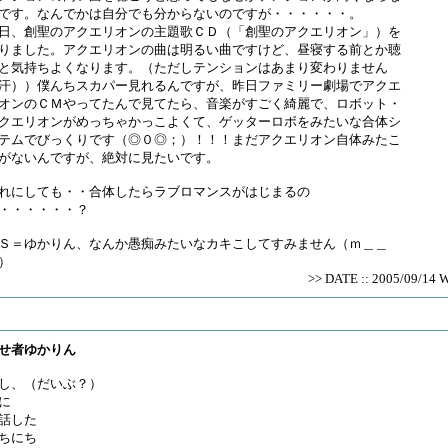
です。なんでかは自分でも分からないのですが・・・・・・。
日、創聖のアクエリオンの主題歌ＣＤ（「創聖のアクエリオン」）を
りました。アクエリオンの曲は明るい曲ですけど、昼寝する前とか聴
と気持ちよくなります。（ただしテンションはあまり変わりません
汗））僕んちスカパー見れるんですが、昨日ファミリー劇場でアクエ
オンのＣＭやってたんで見てたら、音楽がすごく綺麗で、ロボット・
クエリオンがめっちゃかっこよくて、ゲッターロボをみたいな合体シ
テムでびっくりです（◎０◎；）！！！まだアクエリオン自体みたこ
がないんですが、絶対に見たいです。
れにしても・・合体したらラブロマンスがはじまるの
・・・・・・？
Ｓ＝ゆかりん、なんか愚痴みたいなカキこしてすみません（ｍ＿＿
）
>> DATE :: 2005/09/14 
せ者ゆかりん
し、（だいぶ？）
に
話した
ちにち