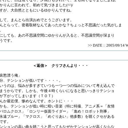
かりんに言われて、初めて気づきました(^^)/
すが、大自然とともにいるゆかりんですね。
して、まんとら出演おめでとうございます。
んとらって、密着取材なんてあったかな？ちょっと不思議だった気がしま
。
にしても、あの不思議空間にゆかりんが入ると、不思議空間が深まり
うです。
>> DATE :: 2005/09/14 
＜返信＞ クリフさんより・・・
哀愁漂う俺」
分、テンションが低いです・・・・。
いうのは、悩みが多すぎていつも一つ一つの悩みについて考え込んで
まうからです。しかも、午後４時くらいになると思いっきりテンショ
が下がってしまいます（ＴＯＴ）
んか最近僕、惨めなんです。ホントに・・・
かも、テンションが低い時に暗い音楽（特に特撮、アニメ系＝「友情
バロムクロス」「ロンリー仮面ライダー」「進め！ロボット刑事」
永遠ブルー」「マクロス」「めぐりあい」他多数）を聴くクセがある
です。
ンションの高い曲を聴こうと思ってもなぜかテンションが高くならな