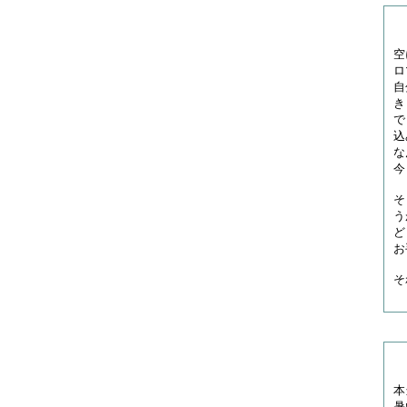
空
ロ
自
き
で
込
な
今
そ
う
ど
お
そ
本
暑