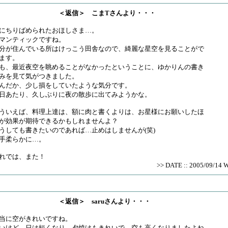
＜返信＞ こまTさんより・・・
にちりばめられたおほしさま…。
マンティックですね。
分が住んでいる所はけっこう田舎なので、綺麗な星空を見ることがで
ます。
も、最近夜空を眺めることがなかったということに、ゆかりんの書き
みを見て気がつきました。
んだか、少し損をしていたような気分です。
日あたり、久しぶりに夜の散歩に出てみようかな。
ういえば、料理上達は、額に肉と書くよりは、お星様にお願いしたほ
が効果が期待できるかもしれませんよ？
うしても書きたいのであれば…止めはしませんが(笑)
手柔らかに…。
れでは、また！
>> DATE :: 2005/09/14 
＜返信＞ saruさんより・・・
当に空がきれいですね。
いけど、日は短くなり、夕焼けもきれいで、空も高くなりましたよね。