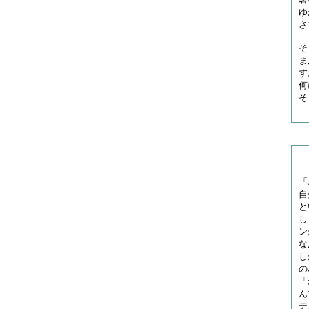
ゆ
さ
そ
ま
す
何
そ
「
自
と
し
ン
な
し
の
「
ん
テ