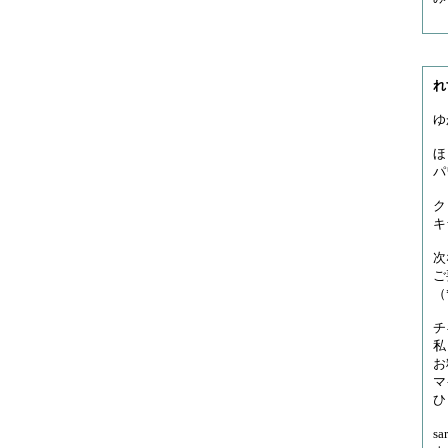
れ
ゆ
ほ
パ
ク
キ
次
ご
（
チ
私
お
マ
ひ
s