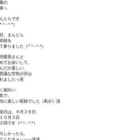
着の
体っ
んとらです
*＾-＾*）
日、まんとら
収録を
て参りました（*＾-＾*）
田愛美さんと
めてお会いして、
んだか楽しい
思議な空気が沢山
れましたっ笑
く面白い
気で、
当に楽しい収録でした（私が）涙
送日は、９月２６日
１０月３日
２回です（*＾-＾*）
ろしかったら、
てくださぁぃっっ涙涙