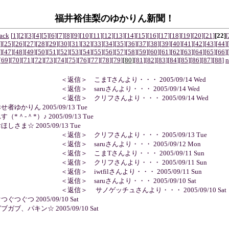
福井裕佳梨のゆかりん新聞！
ack
[
1
]
[
2
]
[
3
]
[
4
]
[
5
]
[
6
]
[
7
]
[
8
]
[
9
]
[
10
]
[
11
]
[
12
]
[
13
]
[
14
]
[
15
]
[
16
]
[
17
]
[
18
]
[
19
]
[
20
]
[
21
]
[22]
[
]
[
25
]
[
26
]
[
27
]
[
28
]
[
29
]
[
30
]
[
31
]
[
32
]
[
33
]
[
34
]
[
35
]
[
36
]
[
37
]
[
38
]
[
39
]
[
40
]
[
41
]
[
42
]
[
43
]
[
44
]
[
]
[
47
]
[
48
]
[
49
]
[
50
]
[
51
]
[
52
]
[
53
]
[
54
]
[
55
]
[
56
]
[
57
]
[
58
]
[
59
]
[
60
]
[
61
]
[
62
]
[
63
]
[
64
]
[
65
]
[
66
]
[
[
69
]
[
70
]
[
71
]
[
72
]
[
73
]
[
74
]
[
75
]
[
76
]
[
77
]
[
78
]
[
79
]
[
80
]
[
81
]
[
82
]
[
83
]
[
84
]
[
85
]
[
86
]
[
87
]
[
88
]
n
 ＜返信＞ こまTさんより・・・ 2005/09/14 Wed
 ＜返信＞ saruさんより・・・ 2005/09/14 Wed
 ＜返信＞ クリフさんより・・・ 2005/09/14 Wed
幸せ者ゆかりん 2005/09/13 Tue
れす（*＾-＾*）♪ 2005/09/13 Tue
おほしさま☆ 2005/09/13 Tue
 ＜返信＞ クリフさんより・・・ 2005/09/13 Tue
 ＜返信＞ saruさんより・・・ 2005/09/12 Mon
 ＜返信＞ こまΤさんより・・・ 2005/09/11 Sun
 ＜返信＞ クリフさんより・・・ 2005/09/11 Sun
 ＜返信＞ iwtfilさんより・・・ 2005/09/11 Sun
 ＜返信＞ saruさんより・・・ 2005/09/10 Sat
 ＜返信＞ サノゲッチュさんより・・・ 2005/09/10 Sat
ぐつぐつぐつ 2005/09/10 Sat
ガブガブ、パキン☆ 2005/09/10 Sat