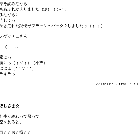
章を読みながら
もあふれかえりました（涙）（；-；）
供ながらに
うしてっ
泣き崩れた記憶がフラッシュバック？しましたっ（；-；）
ノゲッチュさん
ﾖ3ﾖ）〜♪♪
密にっ
密にっ（；▽；）（小声）
ははぁ（*＾▽＾*）
ラキラっ
>> DATE :: 2005/09/13 
ほしさま☆
仕事が終わって帰って
空を見ると、
面☆☆お☆様☆☆