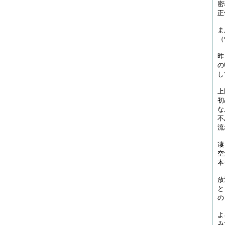
密
正
ま
（
昨
の
し
上
初
な
不
流
凄
空
本
放
と
の
よ
み