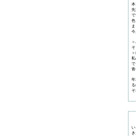
本
先
で
色
ま
今
＞
そ
＞
私
で
青
年
る
そ
い
き