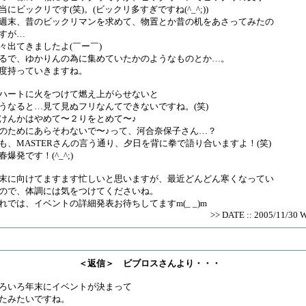
当にビックリです(笑)。(ビックリ多すぎですね(^_^;))
週末、昔のビックリマンを求めて、物置とか昔の机をあさってみたの
すが…
々出てきましたよ(￣ー￣)
るで、ゆかりんの為に集めていたかのようなものとか…。
度持っていきますね。
ハートに火をつけて燃え上がらせないと
うなると…見て見ぬフリなんてできないですね。(笑)
けんかはやめて〜２りをとめて〜♪
のためにあらそわないで〜♪って、河合奈保子さん…？
も、MASTERさんの言う通り、夕日を背に拳で語り合いますよ！(笑)
春爆発です！(^_^;)
末に向けてますます忙しいと思いますが、最近どんどん寒くなってい
ので、体調には気をつけてくださいね。
れでは、イベントの詳細発表お待ちしてますm(_ _)m
>> DATE :: 2005/11/30 
＜返信＞ ビブロスさんより・・・
ろいろ年末にイベントが決まって
たみたいですね。