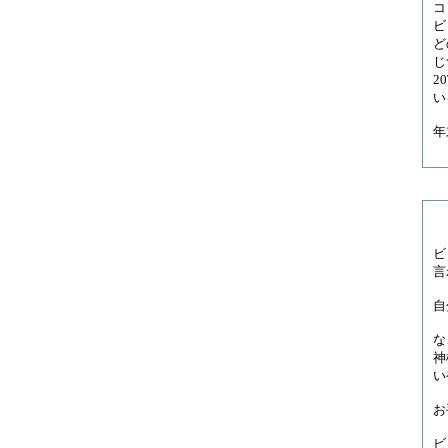
コ
ビ
ど
じ
2
い
年
ビ
言
自
な
神
い
お
ビ