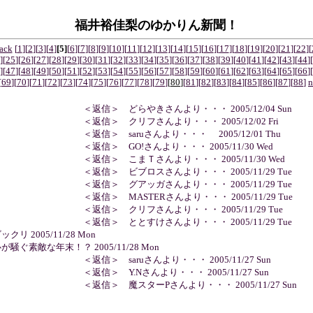
福井裕佳梨のゆかりん新聞！
ack
[
1
]
[
2
]
[
3
]
[
4
]
[5]
[
6
]
[
7
]
[
8
]
[
9
]
[
10
]
[
11
]
[
12
]
[
13
]
[
14
]
[
15
]
[
16
]
[
17
]
[
18
]
[
19
]
[
20
]
[
21
]
[
22
]
[
]
[
25
]
[
26
]
[
27
]
[
28
]
[
29
]
[
30
]
[
31
]
[
32
]
[
33
]
[
34
]
[
35
]
[
36
]
[
37
]
[
38
]
[
39
]
[
40
]
[
41
]
[
42
]
[
43
]
[
44
]
[
]
[
47
]
[
48
]
[
49
]
[
50
]
[
51
]
[
52
]
[
53
]
[
54
]
[
55
]
[
56
]
[
57
]
[
58
]
[
59
]
[
60
]
[
61
]
[
62
]
[
63
]
[
64
]
[
65
]
[
66
]
[
[
69
]
[
70
]
[
71
]
[
72
]
[
73
]
[
74
]
[
75
]
[
76
]
[
77
]
[
78
]
[
79
]
[
80
]
[
81
]
[
82
]
[
83
]
[
84
]
[
85
]
[
86
]
[
87
]
[
88
]
n
 ＜返信＞ どらやきさんより・・・ 2005/12/04 Sun
 ＜返信＞ クリフさんより・・・ 2005/12/02 Fri
 ＜返信＞ saruさんより・・・ 2005/12/01 Thu
 ＜返信＞ GO!さんより・・・ 2005/11/30 Wed
 ＜返信＞ こまＴさんより・・・ 2005/11/30 Wed
 ＜返信＞ ビブロスさんより・・・ 2005/11/29 Tue
 ＜返信＞ グアッガさんより・・・ 2005/11/29 Tue
 ＜返信＞ MASTERさんより・・・ 2005/11/29 Tue
 ＜返信＞ クリフさんより・・・ 2005/11/29 Tue
 ＜返信＞ ととすけさんより・・・ 2005/11/29 Tue
ビックリ 2005/11/28 Mon
心が騒ぐ素敵な年末！？ 2005/11/28 Mon
 ＜返信＞ saruさんより・・・ 2005/11/27 Sun
 ＜返信＞ Y.Nさんより・・・ 2005/11/27 Sun
 ＜返信＞ 魔スターPさんより・・・ 2005/11/27 Sun