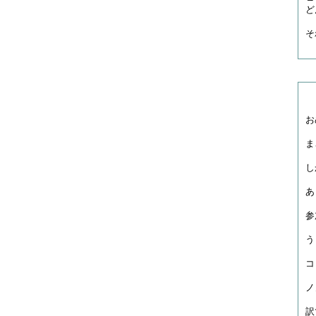
ど
そ
お
ま
し
あ
参
う
コ
ノ
訳