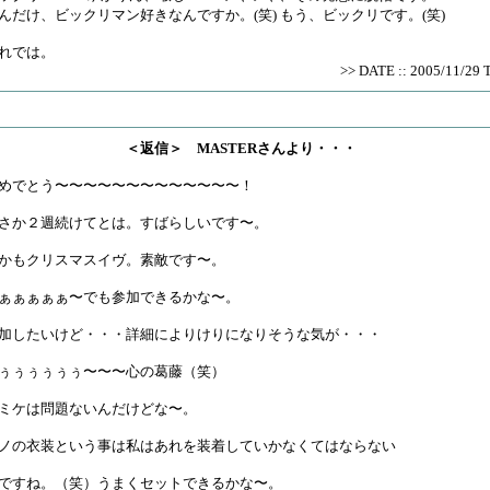
んだけ、ビックリマン好きなんですか。(笑) もう、ビックリです。(笑)
れでは。
>> DATE :: 2005/11/29 
＜返信＞ MASTERさんより・・・
めでとう〜〜〜〜〜〜〜〜〜〜〜〜〜！
さか２週続けてとは。すばらしいです〜。
かもクリスマスイヴ。素敵です〜。
ぁぁぁぁぁ〜でも参加できるかな〜。
加したいけど・・・詳細によりけりになりそうな気が・・・
ぅぅぅぅぅぅ〜〜〜心の葛藤（笑）
ミケは問題ないんだけどな〜。
ノの衣装という事は私はあれを装着していかなくてはならない
ですね。（笑）うまくセットできるかな〜。