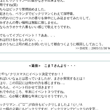
ほどビックリマンへの愛がなきゃ出来ません。
用ですね(笑)
ちらはビックリ禁煙始めました。
起きたら、ベランダでビックリマンくわえて深呼吸。
の代わりにウェハースの香りを体中にしみ込ませてみたりして。
みずさんの尊い犠牲は無駄に致しません。
ならカラオケ十八番もいい感じで歌えそうですわ。
でもってイブにイベント！？ああ、、、
れは行けるかもしれない。。。
まのうちに上司の机とか拭いたりして都合つくように根回ししておこう。
>> DATE :: 2005/11/30 
＜返信＞ こまＴさんより・・・
(^∇^)／クリスマスにイベント決定ですか！！
ればいいなぁとは思っていましたが、まさか実現するとは！
はり、この日記には何かの力を感じますね…。
ちろん、イベント行かせて頂きます！
れで今のところ、年末にイベント３つですね。
当に、心が騒ぐ素敵な年末になりそうです(^_^)
ックリマン…(￣□￣;)!!自分もビックリしましたよ！(;^_^A
ミー様の２箱にもビックリですが、ビックリマンでビックリの文字…