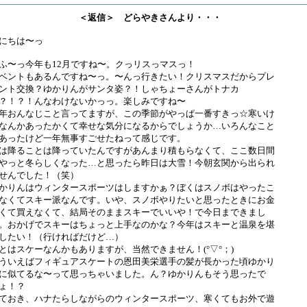
＜返信＞ どらやきさんより・・・
にちは〜っ
ふ〜っ今年も12月ですね〜。クっリスっマスっ！
ベントもあるんですね〜っ。〜んっ行きたい！クリスマスだからプレ
ント交換？ゆかりんがサンタ姿？！しゃちょーさんがトナカ
？！？！んなわけないかっっ。楽しみですね〜
年おんなじこと言ってますが、この季節がやっぱ一番すきっ☆寒いけ
なんかあったかくて幸せな気分になるからでしょうか…いろんなこと
あったけど一年無事すごせたねって感じです。
は降ることは降っていたんですがあんまり積もらなくて、ここ数日間
やっと冬らしくなった…と思ったら昨日は大雪！今朝玄関から出られ
せんでした！（笑）
かりんはウィンタースポーツはしますかぁ？ぼくはスノボはやったこ
なくてスキー派なんです。いや、スノボやりたいと思ったときにお金
くて買えなくて、結局そのままスキーでいいや！で今日まできまし
。おかげでスキーはちょっと上手なのかな？今年はスキーと温泉を堪
したい！（行ければだけど…）
とはスケーなんかもありますが、当然できません！(°▽°；)
ういえばフィギュアスケートの恩田美栄選手の髪が長かった頃ゆかり
に似てるな〜って思っちゃいました。ん？ゆかりんもそう思ったで
ょ！？
ておき、ハナたらしながらのウィンタースポーツ、寒くてもお外で遊