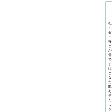
こ
む
イ
ゼ
イ
毎
ど
が
雪
で
ま
ゆ
と
な
た
能
あ
そ
ん
し
さ