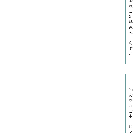
よ
器
こ
朝
煙
み
今
ん
そ
い
＼
あ
や
も
こ
本
ビ
マ