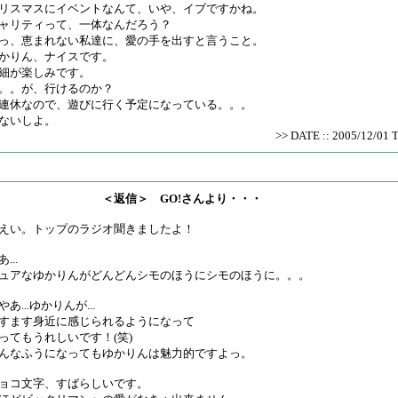
リスマスにイベントなんて、いや、イブですかね。
ャリティって、一体なんだろう？
っ、恵まれない私達に、愛の手を出すと言うこと。
かりん、ナイスです。
細が楽しみです。
。。が、行けるのか？
連休なので、遊びに行く予定になっている。。。
ないしよ。
>> DATE :: 2005/12/01 
＜返信＞ GO!さんより・・・
えい。トップのラジオ聞きましたよ！
...
ュアなゆかりんがどんどんシモのほうにシモのほうに。。。
やあ...ゆかりんが...
すます身近に感じられるようになって
ってもうれしいです！(笑)
んなふうになってもゆかりんは魅力的ですよっ。
ョコ文字、すばらしいです。