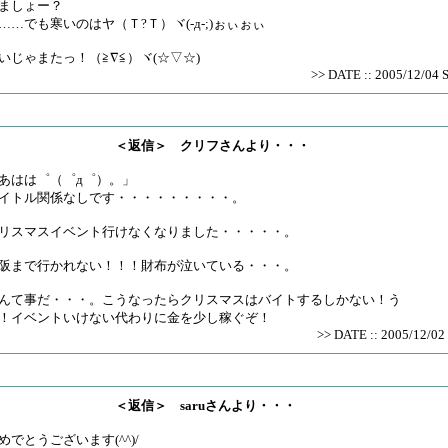
ましょー？
……でも寒いのはヤ（Ｔ?Ｔ）ヾ(-д-;)ぉぃぉぃ
いじゃまたっ！（≧∇≦）ヾ(☆▽☆)
>> DATE :: 2005/12/04 
＜返信＞ クリフさんより・・・
あはは゜（゜д゜）。」
イトル関係なしです・・・・・・・・・。
リスマスイベント行けなくなりました・・・・・。
阪まで行かれない！！！財布が泣いている・・・。
んて事だ・・・。こうなったらクリスマスはバイトするしかない！う
！イベントいけない代わりに金を少し稼ぐぞ！
>> DATE :: 2005/12/02 
＜返信＞ saruさんより・・・
めでとうございます(^^)/