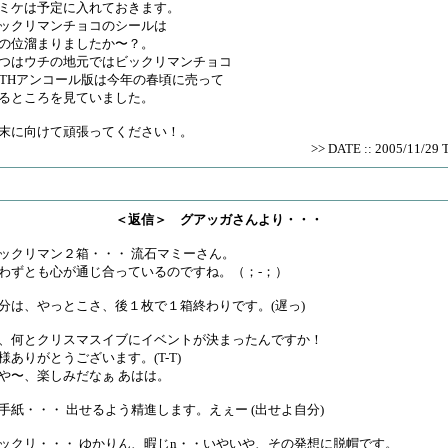
ミケは予定に入れておきます。
ックリマンチョコのシールは
の位溜まりましたか〜？。
つはウチの地元ではビックリマンチョコ
0THアンコール版は今年の春頃に売って
るところを見ていました。
末に向けて頑張ってください！。
>> DATE :: 2005/11/29 
＜返信＞ グアッガさんより・・・
ックリマン２箱・・・ 流石マミーさん。
わずとも心が通じ合っているのですね。（；-；）
分は、やっとこさ、後１枚で１箱終わりです。(遅っ)
、何とクリスマスイブにイベントが決まったんですか！
様ありがとうございます。(T-T)
や〜、楽しみだなぁ あはは。
手紙・・・ 出せるよう精進します。えぇー (出せよ自分)
ックリ・・・ ゆかりん、暇じn・・いやいや、その発想に脱帽です。