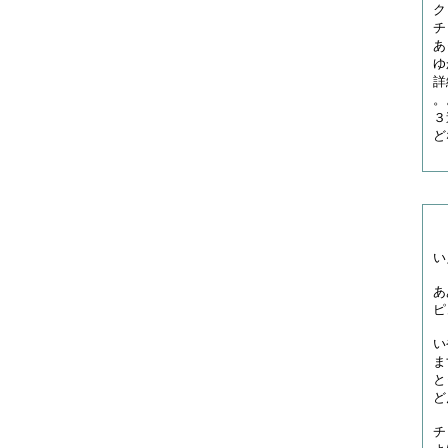
ク
チ
あ
ゆ
詳
。
３
ど
い
ああ
ピ
い
ま
と
ど
チ