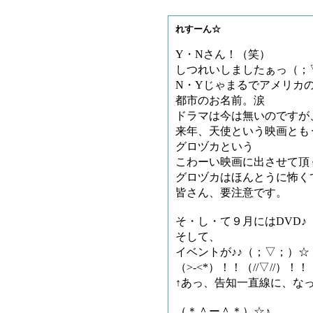
れすーん☆
Y・Nさん！（笑）
しつれいしましたぁっ（；
N・Yじゃまるでアメリカ
都市のお名前。涙
ドラマは今は無いのですが
来年、天使という映画とも
グロヅカという
こわーい映画に出させて頂
グロヅカはほんとうに怖く
皆さん、要注意です。
そ・し・て９月にはDVD♪
そして、
イベントが♪♪（；▽；）☆
（>-<*）！！（//▽//）！！
↑あっ、告知一直線に、な
（＊＾ー＾＊）☆♪