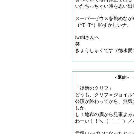
いたちっちゃい時を思い出
スーパーゼウスを眺めなが
（*T−T*）恥ずかしいナ。
iwtfilさんへ
笑
きょうしゅくです（徳永愛
＜返信＞ クリフさ
「復活のクリフ」
どうも、クリフ＝ジョイル
公演が終わってから、無気
しか
し！地獄の底から見事よみ
わーい！！＼（⌒＿⌒）／
元気いっぱいになったとこ