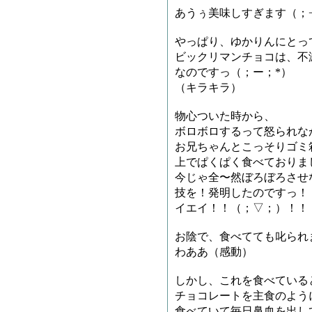
あうぅ美味しすぎます（；
やっぱり、ゆかりんにとっ
ビックリマンチョコは、不
なのですっ（；ー；*）
（キラキラ）
物心ついた時から、
ボロボロするって怒られな
お兄ちゃんとこっそりゴミ
上でぱくぱく食べておりま
今じゃ全〜然ぼろぼろさせ
技を！発明したのですっ！
イエイ！！（；▽；）！！
お陰で、食べてても叱られ
わああ（感動）
しかし、これを食べている
チョコレートを主食のよう
食べていて毎日鼻血を出し