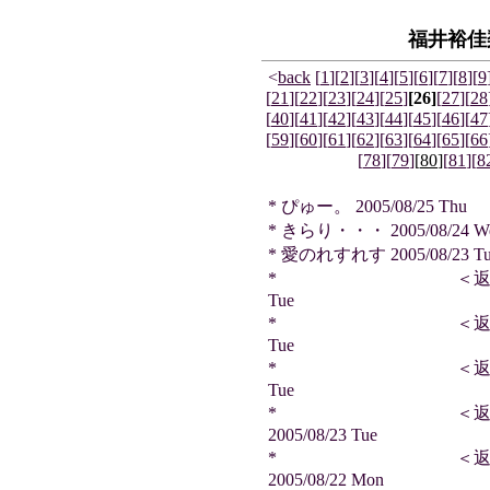
福井裕佳
<
back
[
1
]
[
2
]
[
3
]
[
4
]
[
5
]
[
6
]
[
7
]
[
8
]
[
9
[
21
]
[
22
]
[
23
]
[
24
]
[
25
]
[26]
[
27
]
[
28
[
40
]
[
41
]
[
42
]
[
43
]
[
44
]
[
45
]
[
46
]
[
47
[
59
]
[
60
]
[
61
]
[
62
]
[
63
]
[
64
]
[
65
]
[
66
[
78
]
[
79
]
[
80
]
[
81
]
[
8
* ぴゅー。 2005/08/25 Thu
* きらり・・・ 2005/08/24 W
* 愛のれすれす 2005/08/23 Tu
* ＜返信＞ こまTさ
Tue
* ＜返信＞ クリフさ
Tue
* ＜返信＞ Y.Nさん
Tue
* ＜返信＞ サ
2005/08/23 Tue
* ＜返信＞ ビ
2005/08/22 Mon