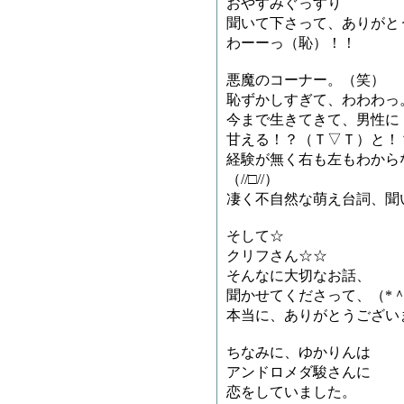
おやすみぐっすり
聞いて下さって、ありがとう
わーーっ（恥）！！
悪魔のコーナー。（笑）
恥ずかしすぎて、わわわっ
今まで生きてきて、男性に
甘える！？（Ｔ▽Ｔ）と！
経験が無く右も左もわから
（//□//）
凄く不自然な萌え台詞、聞
そして☆
クリフさん☆☆
そんなに大切なお話、
聞かせてくださって、（*＾
本当に、ありがとうござい
ちなみに、ゆかりんは
アンドロメダ駿さんに
恋をしていました。