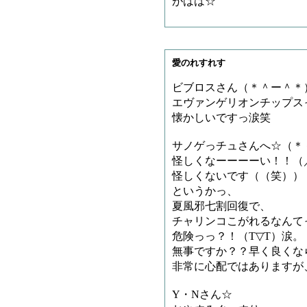
がはは☆
愛のれすれす
ビブロスさん（＊＾ー＾＊
エヴァンゲリオンチップス
懐かしいですっ涙笑
サノゲっチュさんへ☆（＊
怪しくなーーーーい！！（／
怪しくないです（（笑））
というかっ、
夏風邪七割回復で、
チャリンコこがれるなんて
危険っっ？！（T▽T）涙。
無事ですか？？早く良くな
非常に心配ではありますが
Y・Nさん☆