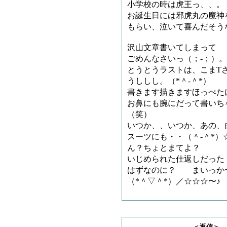
小学校の時は虎王っ、、。
お誕生日には邪虎丸の魔神
もらい、泣いて喜んだそう
沢山文章書いてしまって
ごめんなさいっ（；-；）
とうとうラストは、こまT
うししし。（*＾-＾*）
書きます描きますほっぺた
お鼻にも腕にだって書いち
（笑）
いつか、、いつか、あの、
スーツにも・・（＾-＾*）
ん？ちょとまてよ？
いじめられた仕返しだった
はずなのに？ まいっ
（*＾▽＾*）／☆☆☆〜♪
＜返信＞ こまTさ