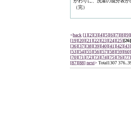
かわりに、洗濯の成分表が
（完）
<
back
[
1
]
[
2
]
[
3
]
[
4
]
[
5
]
[
6
]
[
7
]
[
8
]
[
9
]
[
19
]
[
20
]
[
21
]
[
22
]
[
23
]
[
24
]
[
25
]
[26]
[
36
]
[
37
]
[
38
]
[
39
]
[
40
]
[
41
]
[
42
]
[
43
]
[
53
]
[
54
]
[
55
]
[
56
]
[
57
]
[
58
]
[
59
]
[
60
]
[
70
]
[
71
]
[
72
]
[
73
]
[
74
]
[
75
]
[
76
]
[
77
]
[
87
]
[
88
]
next
>
Total1307 376..3