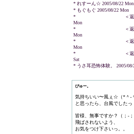
* れすーん☆ 2005/08/22 Mon
* もぐもぐ 2005/08/22 Mon
* ＜返信＞ クリフさ
Mon
* ＜返信＞ こまTさ
Mon
* ＜返信＞ Y.Nさん
Mon
* ＜返信＞ iwtfil
Sat
* うさ耳恐怖体験。 2005/08/20
ぴゅー。
気持ちいい〜風ぇ☆（*＾-
と思ったら、台風でしたっ
皆様、無事ですか？（；-
飛ばされないよう、
お気をつけ下さいっ。。