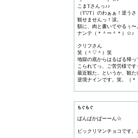
こまTさんっ♪♪
（T▽T）のわぁぁ！逆うさ
観せませんっ！涙。
額に、肉と書いてやるぅ〜
ナンテ（＊＾ー＾＊）☆♪
クリフさん
笑（＾▽＾）笑
地獄の底からはるばる帰っ
こられてっ、ご苦労様です
最近観た、というか、観た
逆境ナインです。笑。（＊
もぐもぐ
ぱんぱかぱーーん☆
ビックリマンチョコです。♪