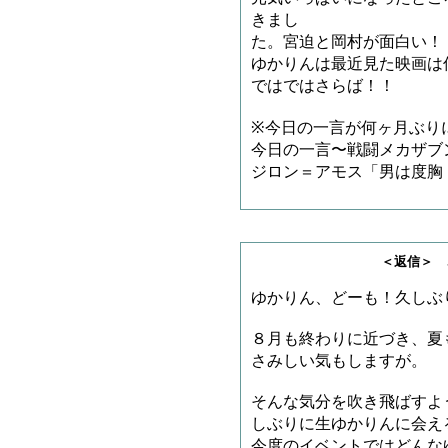
きまし
た。宮迫と岡村が面白い！
ゆかりんは最近見た映画は
ではではさらば！！
※今日の一言が何ヶ月ぶり
今日の一言〜戦闘メカザブ
ジロン＝アモス「男は度胸
＜返信＞ こまTさ
ゆかりん、どーも！久しぶ
８月も終わりに近づき、夏
さみしい気もしますが。
そんな気分を吹き飛ばすよ
しぶりに生ゆかりんに会える
今度のイベントではどんな