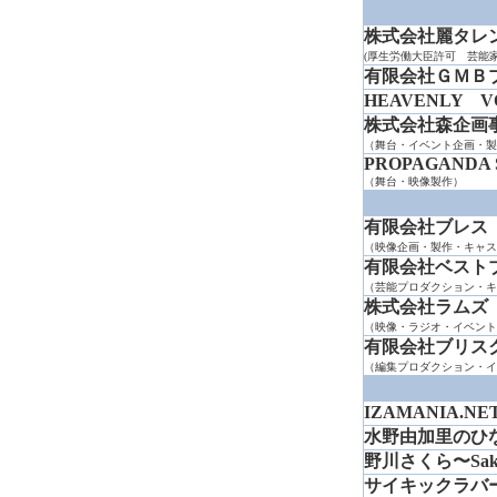
株式会社麗タレ
(厚生労働大臣許可 芸能
有限会社ＧＭＢ
HEAVENLY V
株式会社森企画
（舞台・イベント企画・製
PROPAGANDA 
（舞台・映像製作）
有限会社ブレス
（映像企画・製作・キャス
有限会社ベスト
（芸能プロダクション・キ
株式会社ラムズ
（映像・ラジオ・イベント
有限会社ブリス
（編集プロダクション・イ
IZAMANIA.NE
水野由加里のひ
野川さくら〜Sakur
サイキックラバー