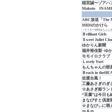
稲宮誠〜ゾアハ
Makoto INAM
ABC放送「The M
MIDIのかけら
（ライターMIDIはらふじ
Ｂrilliant Girls
Ｓweet Juliet Cho
ゆかりん新聞
福井裕佳梨−ゆか
モモイロクラブ
Ｌovely Yuri
もんちゃんの部
Ｂeach in theH
佐渡台風！
工藤あさぎのぎ
☆あさぎ姫ラン
“豆腐”は今日も
まなびすと倶楽
☆まなびぃに萌
ｍ＆ｍ