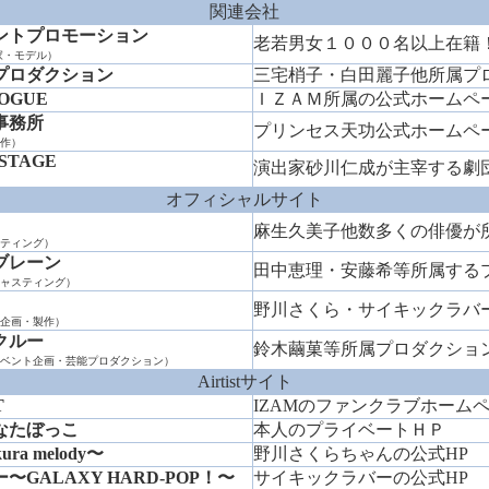
関連会社
ントプロモーション
老若男女１０００名以上在籍
家・モデル）
プロダクション
三宅梢子・白田麗子他所属プ
OGUE
ＩＺＡＭ所属の公式ホームペ
事務所
プリンセス天功公式ホームペ
作）
STAGE
演出家砂川仁成が主宰する劇
オフィシャルサイト
麻生久美子他数多くの俳優が
ティング）
ブレーン
田中恵理・安藤希等所属する
ャスティング）
野川さくら・サイキックラ
企画・製作）
クルー
鈴木繭菓等所属プロダクショ
ベント企画・芸能プロダクション）
Airtistサイト
T
IZAMのファンクラブホーム
なたぼっこ
本人のプライベートＨＰ
a melody〜
野川さくらちゃんの公式HP
〜GALAXY HARD-POP！〜
サイキックラバーの公式HP