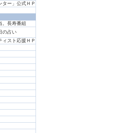
ンター」公式ＨＰ
当。長寿番組
日の占い
ティスト応援ＨＰ