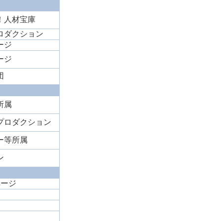
！人材宝庫
ロダクション
ージ
ージ
団
所属
プロダクション
バー等所属
ン
ページ