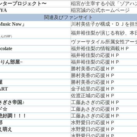
ンタープロジェクト〜
稲宮が主宰する小説「ゾアハ
IYA
稲宮誠の公式ホームページ
関連及びファンサイト
usic Now」
川村美佐子が構成・ＤＪを担
福井裕佳梨が演じる有紗、本
さんのHP）
ヴァーサタイル所属女性アー
colate
福井裕佳梨の情報満載ＨＰ
福井裕佳梨の応援ＨＰ
りん部屋−
福井裕佳梨の応援ＨＰ
勝村美香の応援ＨＰ
勝村美香の応援ＨＰ
屋
勝村美香の応援ＨＰ
EART
金子絵里の応援ＨＰ
佐渡正城の応援ＨＰ
さぎさ帝国♪
工藤あさぎの応援ＨＰ
ド☆
工藤あさぎの応援ＨＰ
絶好調！！！
工藤あさぎの応援ＨＰ
部
水野愛日の応援ＨＰ
え萌え
水野愛日の応援ＨＰ
水野愛日の応援ＨＰ