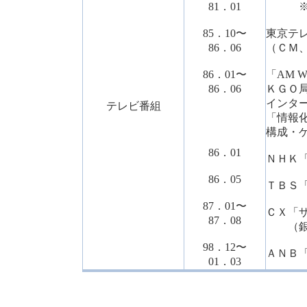
81．01
※ク
85．10〜
東京テ
86．06
（ＣＭ
86．01〜
「AM 
86．06
ＫＧＯ
インタ
テレビ番組
「情報
構成・
86．01
ＮＨＫ
86．05
ＴＢＳ
87．01〜
ＣＸ「
87．08
（銀座
98．12〜
ＡＮＢ
01．03