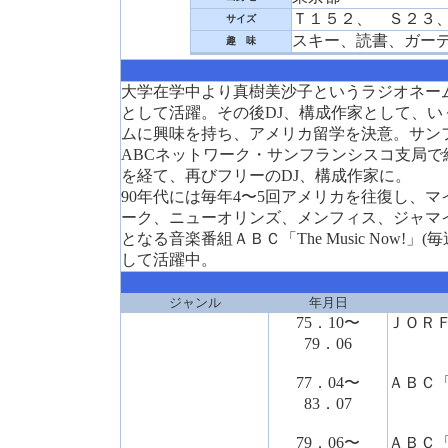
Ｔ１５２、 Ｓ２３
サイズ
スキー、読書、ガー
趣 味
大学在学中より真樹美沙子というラジオネーム
として活躍。その後DJ、構成作家として、
ムに興味を持ち、アメリカ留学を決意。サン
ABCネットワーク・サンフランシスコ支局
を経て、再びフリーのDJ、構成作家に。
90年代には毎年4〜5回アメリカを往復し、マイケ
ーク、ニューオリンズ、メンフィス、ジャマ
となる音楽番組ＡＢＣ「The Music Now
して活躍中。
ジャンル
年月日
75．10〜
ＪＯＲＦ
79．06
※Ｄ
77．04〜
ＡＢＣ
83．07
※構
79．06〜
ＡＢＣ