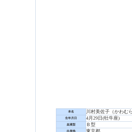
川村美佐子（かわむら
本名
4月29日(牡牛座)
生年月日
Ｂ型
血液型
東京都
出身地