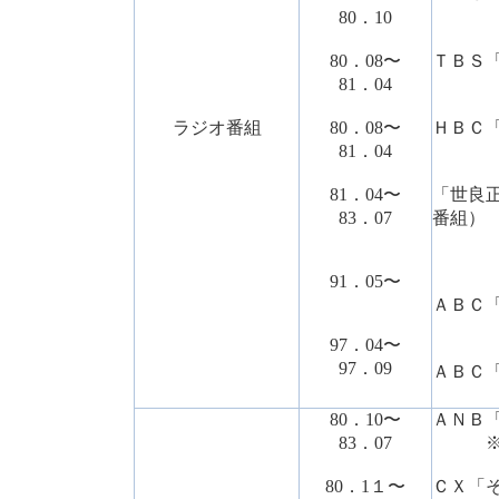
80．10
※ＤＪ
80．08〜
ＴＢＳ
81．04
※構
ラジオ番組
80．08〜
ＨＢＣ
81．04
※構
81．04〜
「世良正
83．07
番組）
※選
91．05〜
ＡＢＣ「
※構成
97．04〜
97．09
ＡＢＣ
※構
80．10〜
ＡＮＢ
83．07
※ク
80．1１〜
ＣＸ「